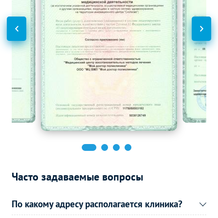
3900
р.
-
(маммография)
Функциональная
Без контраста
С контрастом
диагностика
Суточное ЭКГ
мониторирование (по
5990
р.
-
Холтеру)
Эндоскопические методы
Без контраста
С контрастом
исследования
Кольпоскопия
2475
р.
-
Ректороманоскопия
3210
р.
-
Денситометрия
Без контраста
С контрастом
Денситометрия
5750
р.
-
Часто задаваемые вопросы
По какому адресу располагается клиника?