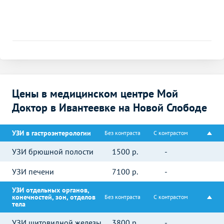
Цены в медицинском центре Мой
Доктор в Ивантеевке на Новой Слободе
УЗИ в гастроэнтерологии
Без контраста
С контрастом
УЗИ брюшной полости
1500
р.
-
УЗИ печени
7100
р.
-
УЗИ отдельных органов,
конечностей, зон, отделов
Без контраста
С контрастом
тела
УЗИ щитовидной железы
3800
р.
-