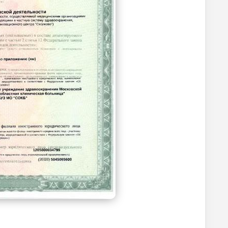
Без контраста
С контрастом
1200
р.
-
Без контраста
С контрастом
1000
р.
-
700
р.
-
Без контраста
С контрастом
1200
р.
-
950
р.
-
Без контраста
С контрастом
900
р.
-
900
р.
-