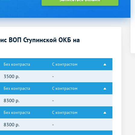
ис ВОП Ступинской ОКБ на
Без контраста
С контрастом
3500
р.
-
Без контраста
С контрастом
8300
р.
-
Без контраста
С контрастом
8300
р.
-