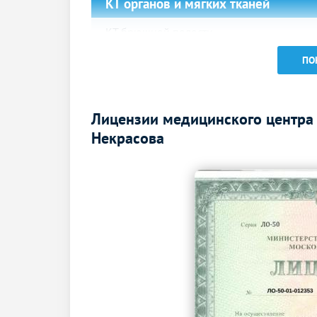
КТ органов и мягких тканей
КТ брюшной полости
УЗИ молочных желез
ПО
УЗИ молочных желез
УЗИ в гастроэнтерологии
Лицензии медицинского центра
Некрасова
УЗИ брюшной полости
УЗИ в урологии
УЗИ почек
УЗИ почек и надпочечников
УЗИ отдельных органов,
конечностей, зон, отделов тела
УЗИ щитовидной железы