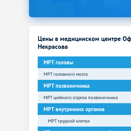
Цены в медицинском центре Оф
Некрасова
МРТ головы
МРТ головного мозга
МРТ позвоночника
МРТ шейного отдела позвоночника
МРТ внутренних органов
МРТ грудной клетки