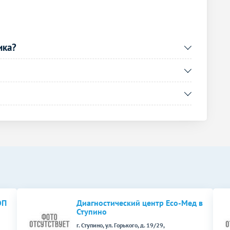
900
р.
-
800
р.
-
950
р.
-
ика?
850
р.
-
600
р.
-
800
р.
-
1000
р.
-
600
р.
-
950
р.
-
900
р.
-
ОП
Диагностический центр Есо-Мед в
Без контраста
С контрастом
Ступино
г. Ступино, ул. Горького, д. 19/29,