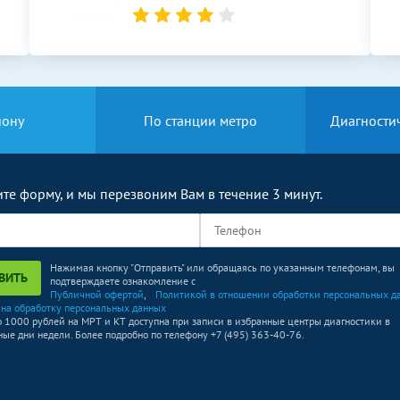
2000
р.
-
700
р.
-
3600
р.
-
750
р.
-
йону
По станции метро
Диагности
Без контраста
С контрастом
2500
р.
-
те форму, и мы перезвоним Вам в течение 3 минут.
Без контраста
С контрастом
700
р.
-
Нажимая кнопку "Отправить" или обращаясь по указанным телефонам, вы
ВИТЬ
подтверждаете ознакомление с
750
р.
-
Публичной офертой
,
Политикой в отношении обработки персональных д
 на обработку персональных данных
о 1000 рублей на МРТ и КТ доступна при записи в избранные центры диагностики в
Без контраста
С контрастом
ые дни недели. Более подробно по телефону +7 (495) 363-40-76.
25700
р.
-