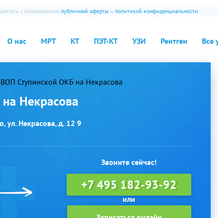
ашаетесь с положениями
публичной оферты
и
политикой конфиденциальности
О нас
МРТ
КТ
ПЭТ-КТ
УЗИ
Рентген
Все 
ВОП Ступинской ОКБ на Некрасова
 на Некрасова
, ул. Некрасова, д. 12 9
Звоните сейчас!
+7 495 182-93-92
Записаться онлайн