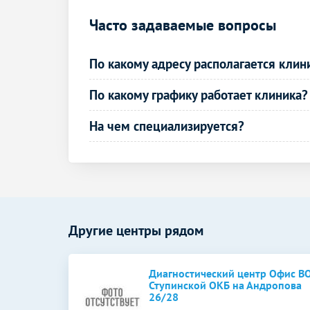
Рентген локтевого сустава
Часто задаваемые вопросы
Рентген лучезапястного сустава
Рентген коленного сустава
По какому адресу располагается клин
Рентген голеностопного сустава
По какому графику работает клиника?
Рентген стопы
На чем специализируется?
Рентген челюсти
Рентген костей таза
Рентген костей носа
Рентген ребер
Другие центры рядом
Рентген грудины
Диагностический центр Офис В
Рентген органов
Ступинской ОКБ на Андропова
26/28