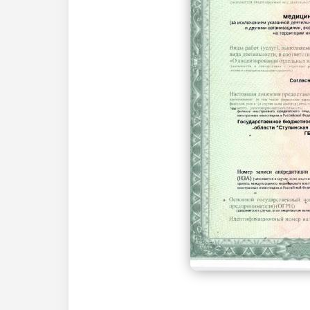
УЗИ в акушерстве
УЗИ плода 3D
Рентген головы
Рентген черепа
Рентген пазух носа
Рентген позвоночника
Рентген шейного отдела позвоночника
Рентген крестцово-копчиковой области
Рентген суставов и костей
Рентген плечевого сустава
Рентген ключицы