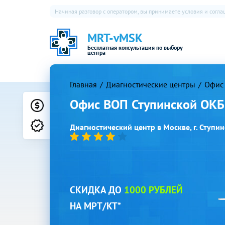
Начиная разговор с оператором, вы принимаете условия и согл
MRT-vMSK
Бесплатная консультация по выбору
центра
Главная
Диагностические центры
Офис 
Офис ВОП Ступинской ОКБ
Цены
Лицензии
Диагностический центр в Москве, г. Ступино
СКИДКА ДО
1000 РУБЛЕЙ
НА МРТ/КТ*