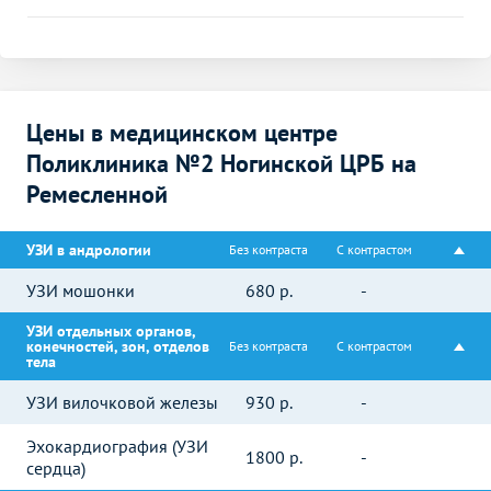
Цены в медицинском центре
Поликлиника №2 Ногинской ЦРБ на
Ремесленной
УЗИ в андрологии
Без контраста
С контрастом
УЗИ мошонки
680
р.
-
УЗИ отдельных органов,
конечностей, зон, отделов
Без контраста
С контрастом
тела
УЗИ вилочковой железы
930
р.
-
Эхокардиография (УЗИ
1800
р.
-
сердца)