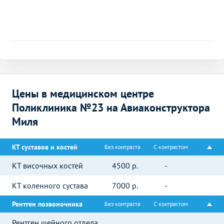
Цены в медицинском центре
Поликлиника №23 на Авиаконструктора
Миля
КТ суставов и костей
Без контраста
С контрастом
КТ височных костей
4500
р.
-
КТ коленного сустава
7000
р.
-
Рентген позвоночника
Без контраста
С контрастом
Рентген шейного отдела