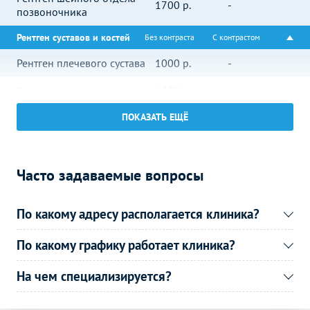
1700
р.
-
позвоночника
Рентген суставов и костей
Без контраста
С контрастом
Рентген плечевого сустава
1000
р.
-
Рентген локтевого сустава
1300
р.
-
ПОКАЗАТЬ ЕЩЁ
Рентген лучезапястного
1300
р.
-
сустава
Рентген коленного сустава
1300
р.
-
Часто задаваемые вопросы
Рентген голеностопного
1300
р.
-
сустава
По какому адресу располагается клиника?
Рентген плечевой кости
1000
р.
-
По какому графику работает клиника?
Рентген костей таза
1500
р.
-
На чем специализируется?
Рентген ребер
1000
р.
-