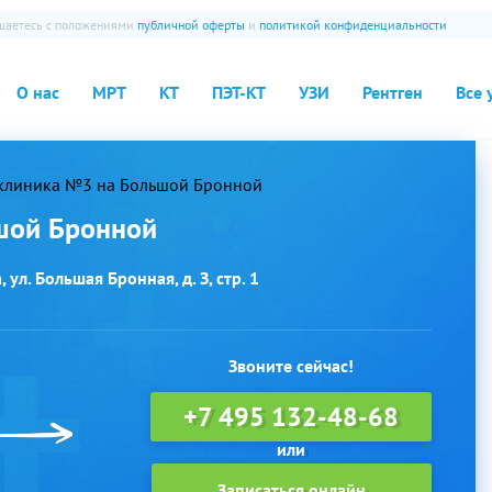
ашаетесь с положениями
публичной оферты
и
политикой конфиденциальности
О нас
МРТ
КТ
ПЭТ-КТ
УЗИ
Рентген
Все 
клиника №3 на Большой Бронной
шой Бронной
ул. Большая Бронная, д. З, стр. 1
Звоните сейчас!
+7 495 132-48-68
Записаться онлайн