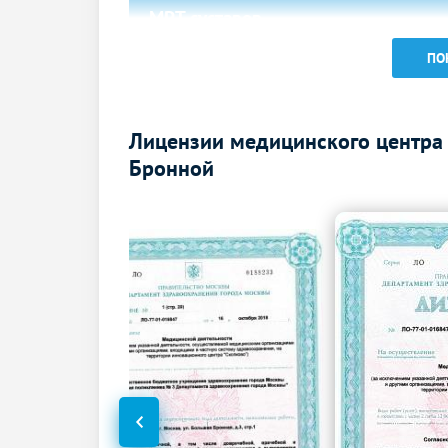
МРТ суставов
МРТ височно-нижнечелюстного сустава
ПО
МРТ стопы
МРТ внутренних органов
Лицензии медицинского центра
Бронной
МРТ брюшной полости
МР-холангиография (МРТ желчного
пузыря и желчных протоков)
МРТ малого таза
МРТ печени
МРТ почек и надпочечников
МРТ грудной клетки
МРТ мягких тканей