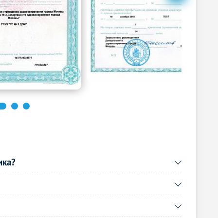
5500
р.
-
5500
р.
-
5500
р.
-
Без контраста
С контрастом
4400
р.
-
Без контраста
С контрастом
4400
р.
-
ика?
Без контраста
С контрастом
4950
р.
-
4950
р.
-