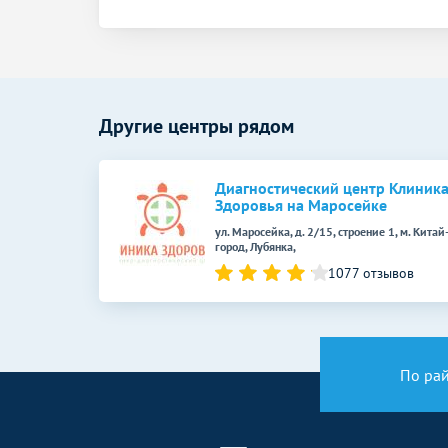
КТ позвоночника
КТ копчиковой области (КТ копчика)
КТ органов и мягких тканей
Другие центры рядом
КТ мягких тканей шеи
КТ грудной клетки
Диагностический центр Клиник
Здоровья на Маросейке
КТ брюшной полости
ул. Маросейка, д. 2/15, строение 1, м. Китай
город, Лубянка,
КТ малого таза
1077 отзывов
КТ почек
КТ суставов и костей
По ра
КТ височных костей
КТ плечевого сустава