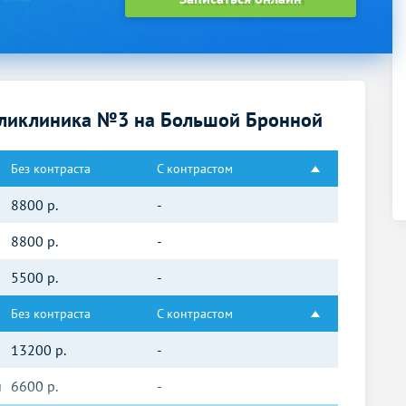
оликлиника №3 на Большой Бронной
Без контраста
С контрастом
8800
р.
-
8800
р.
-
5500
р.
-
Без контраста
С контрастом
13200
р.
-
й
6600
р.
-