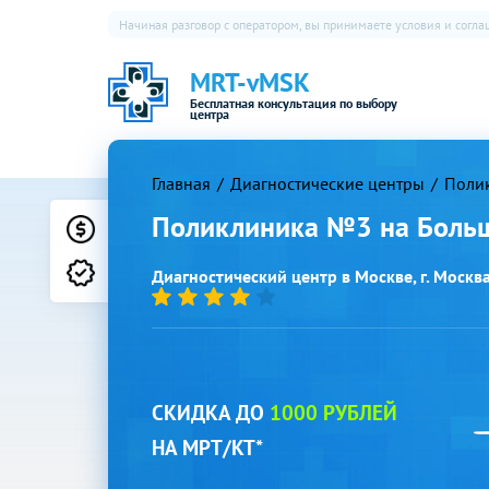
Начиная разговор с оператором, вы принимаете условия и согл
MRT-vMSK
Бесплатная консультация по выбору
центра
Главная
Диагностические центры
Поли
Поликлиника №3 на Боль
Цены
Лицензии
Диагностический центр в Москве, г. Москва, 
СКИДКА ДО
1000 РУБЛЕЙ
НА МРТ/КТ*