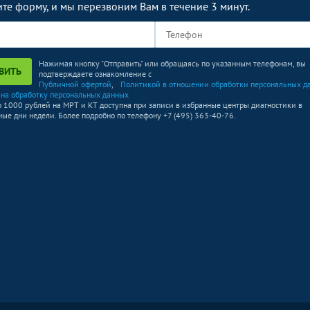
те форму, и мы перезвоним Вам в течение 3 минут.
4950
р.
-
4950
р.
-
Нажимая кнопку "Отправить" или обращаясь по указанным телефонам, вы
Без контраста
С контрастом
ВИТЬ
подтверждаете ознакомление с
Публичной офертой
,
Политикой в отношении обработки персональных д
10450
р.
-
 на обработку персональных данных
о 1000 рублей на МРТ и КТ доступна при записи в избранные центры диагностики в
ые дни недели. Более подробно по телефону +7 (495) 363-40-76.
13200
р.
-
Без контраста
С контрастом
1250
р.
-
1250
р.
-
1250
р.
-
Без контраста
С контрастом
1000
р.
-