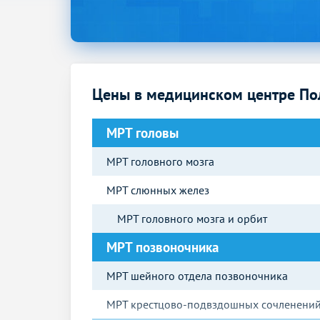
Цены в медицинском центре П
МРТ головы
МРТ головного мозга
МРТ слюнных желез
МРТ головного мозга и орбит
МРТ позвоночника
МРТ шейного отдела позвоночника
МРТ крестцово-подвздошных сочленени