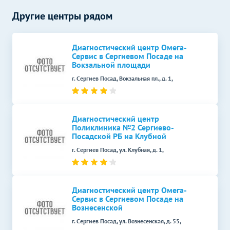
шеи
Другие центры рядом
УЗИ суставов
Без контраста
С контрастом
Диагностический центр Омега-
УЗИ плечевого сустава
1500
р.
-
Сервис в Сергиевом Посаде на
Вокзальной площади
УЗИ локтевого сустава
1100
р.
-
г. Сергиев Посад, Вокзальная пл., д. 1,
УЗИ коленного сустава
1200
р.
-
УЗИ кисти
900
р.
-
Диагностический центр
Поликлиника №2 Сергиево-
УЗИ стопы
900
р.
-
Посадской РБ на Клубной
УЗИ молочных желез
Без контраста
С контрастом
г. Сергиев Посад, ул. Клубная, д. 1,
УЗИ молочных желез
2500
р.
-
УЗИ в гастроэнтерологии
Без контраста
С контрастом
Диагностический центр Омега-
Сервис в Сергиевом Посаде на
УЗИ брюшной полости
1300
р.
-
Вознесенской
г. Сергиев Посад, ул. Вознесенская, д. 55,
УЗИ печени
2000
р.
-