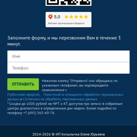
УЗИ мошонки
1800
р.
-
УЗИ отдельных органов,
конечностей, зон, отделов
Без контраста
С контрастом
тела
Заполните форму, и мы перезвоним Вам в течение 3
УЗИ мягких тканей
1800
р.
-
минут.
УЗИ пазух носа
500
р.
-
УЗИ щитовидной железы
1800
р.
-
УЗИ поджелудочной
2000
р.
-
Нажимая кнопку "Отправить" или обращаясь по
железы
ОТПРАВИТЬ
указанным телефонам, вы подтверждаете
ознакомление с
Публичной офертой
,
Политикой в отношении обработки персональных
УЗИ селезенки
800
р.
-
данных
и
Согласием на обработку персональных данных
* Скидка до 1000 рублей на МРТ и КТ доступна при записи в избранные
Эхокардиография (УЗИ
центры диагностики в определенные дни недели. Более подробно по
2700
р.
-
телефону +7 (495) 363-40-76.
сердца)
УЗИ в акушерстве
Без контраста
С контрастом
2014-2026 © ИП Кисылычка Елена Юрьевна