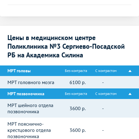
Цены в медицинском центре
Поликлиника №3 Сергиево-Посадской
РБ на Академика Силина
МРТ головы
Без контраста
С контрастом
МРТ головного мозга
6100
р.
-
МРТ позвоночника
Без контраста
С контрастом
МРТ шейного отдела
3600
р.
-
позвоночника
МРТ пояснично-
крестцового отдела
3600
р.
-
позвоночника