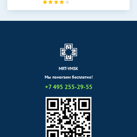
УЗИ в урологии
Без контраста
С контрастом
УЗИ почек
2000
р.
-
УЗИ простаты
1600
р.
-
(предстательной железы)
УЗИ почек и
900
р.
-
надпочечников
MRT-VMSK
УЗИ почек и мочевого
1000
р.
-
пузыря
Мы помогаем бесплатно!
+7 495 255-29-55
УЗИ простаты
(предстательной железы)
2550
р.
-
трансабдоминально
УЗИ мочевого пузыря и
простаты (предстательной
1400
р.
-
железы)
УЗИ в андрологии
Без контраста
С контрастом