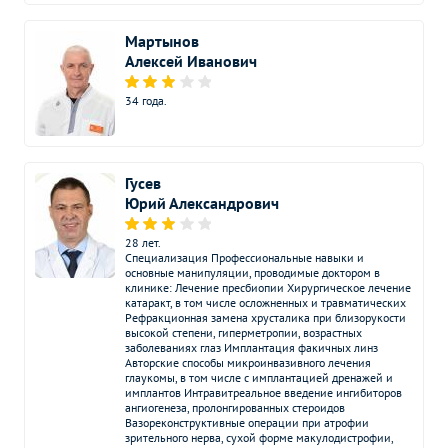
Электрокардиография
1450
р.
-
(ЭКГ)
Мартынов
Алексей Иванович
Электроэнцефалография
2900
р.
-
(ЭЭГ)
34 года.
Эндоскопические методы
Без контраста
С контрастом
исследования
Гусев
Ректороманоскопия
2500
р.
-
Юрий Александрович
Хромоскопия
660
р.
-
28 лет.
Специализа­ция Профессиональные навыки и
Эзофагогастродуоденоскопия
основные манипуляции, проводимые доктором в
4800
р.
-
(ЭФГДС)
клинике: Лечение пресбиопии Хирургическое лечение
катаракт, в том числе осложненных и травматических
Рефракционная замена хрусталика при близорукости
высокой степени, гиперметропии, возрастных
заболеваниях глаз Имплантация факичных линз
Авторские способы микроинвазивного лечения
глаукомы, в том числе с имплантацией дренажей и
имплантов Интравитреальное введение ингибиторов
ангиогенеза, пролонгированных стероидов
Вазореконструктивные операции при атрофии
зрительного нерва, сухой форме макулодистрофии,