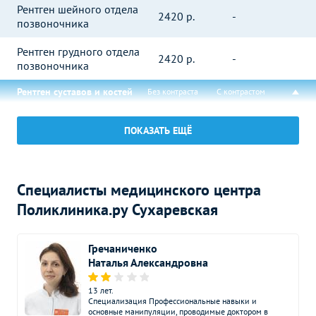
Рентген шейного отдела
2420
р.
-
позвоночника
Рентген грудного отдела
2420
р.
-
позвоночника
Рентген суставов и костей
Без контраста
С контрастом
Рентген плечевого сустава
2200
р.
-
ПОКАЗАТЬ ЕЩЁ
Рентген ключицы
2420
р.
-
Рентген локтевого сустава
2200
р.
-
Специалисты медицинского центра
Рентген лучезапястного
Поликлиника.ру Сухаревская
2200
р.
-
сустава
Рентген тазобедренного
Гречаниченко
2490
р.
-
сустава
Наталья Александровна
Рентген коленного сустава
2420
р.
-
13 лет.
Специализа­ция Профессиональные навыки и
основные манипуляции, проводимые доктором в
Рентген голеностопного