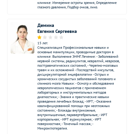
2310
р.
-
клинике: Измерение остроты зрения, Определение
сустава
глазного давления, Подбор очков, линз.
Рентген стопы
2200
р.
-
Демина
Рентген челюсти
2200
р.
-
Евгения Сергеевна
Рентген костей таза
2190
р.
-
15 лет.
Специализа­ция Профессиональные навыки и
основные манипуляции, проводимые доктором в
Рентген бедренной кости
2200
р.
-
клинике: Выполнение ЭНМГ Лечение: - Заболеваний
нервной системы, радикулитов, невралгий, неврозов,
Функциональная
посттравматических состояний, - Черепно-мозговых
Без контраста
С контрастом
диагностика
травм и их осложнений - Последствий инсультов,
дисциркуляторной энцефалопатии - Острых и
хронических сосудистых заболеваний головного и
Велоэргометрия (ЭКГ с
3520
р.
-
спинного мозга Навыки: - Осмотр и обследования
физической нагрузкой)
неврологических пациентов с применением
лабораторных и инструментальных методов
диагностики; - Знания и практические навыки
Суточное
4290
р.
-
проведения лечебных блокад; - ИРТ; - Оказания
мониторирование АД
квалифицированной помощи при неотложных
состояниях; - Блокады внутрикожные,
внутримышечные, паравертебральные; - ИРТ
Суточное ЭКГ
корпоральная; - ИРТ аурикулярная; - ИРТ
мониторирование (по
3900
р.
-
поверхностная; - Точечный массаж; -
Холтеру)
Микроиглотерапия.