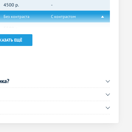
4500
р.
-
Без контраста
С контрастом
5500
р.
-
6500
р.
-
КАЗАТЬ ЕЩЁ
4000
р.
-
6000
р.
-
4500
р.
-
ика?
Без контраста
С контрастом
5500
р.
-
5500
р.
-
6500
р.
-