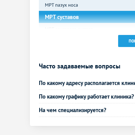
МРТ пазух носа
МРТ суставов
МРТ локтевого сустава
МРТ плечевого сустава
ПО
МРТ коленного сустава
Часто задаваемые вопросы
МРТ голеностопного сустава
МРТ тазобедренного сустава
По какому адресу располагается клин
МРТ внутренних органов
По какому графику работает клиника?
МРТ поджелудочной железы
На чем специализируется?
МРТ селезенки
МРТ малого таза