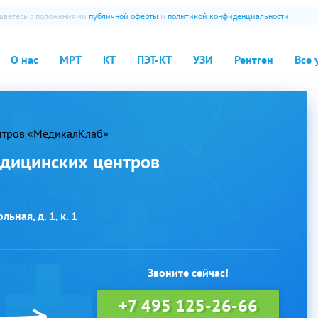
ашаетесь с положениями
публичной оферты
и
политикой конфиденциальности
О нас
МРТ
КТ
ПЭТ-КТ
УЗИ
Рентген
Все 
нтров «МедикалКлаб»
дицинских центров
ьная, д. 1, к. 1
Звоните сейчас!
+7 495 125-26-66