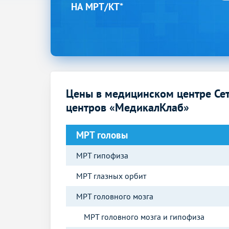
НА МРТ/КТ*
Цены в медицинском центре Се
центров «МедикалКлаб»
МРТ головы
МРТ гипофиза
МРТ глазных орбит
МРТ головного мозга
МРТ головного мозга и гипофиза