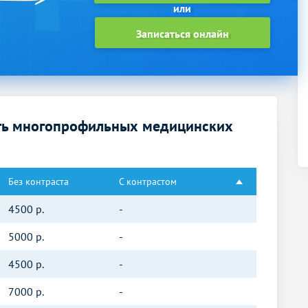
Записаться онлайн
ть многопрофильных медицинских
Без контраста
С контрастом
4500
р.
-
5000
р.
-
4500
р.
-
7000
р.
-