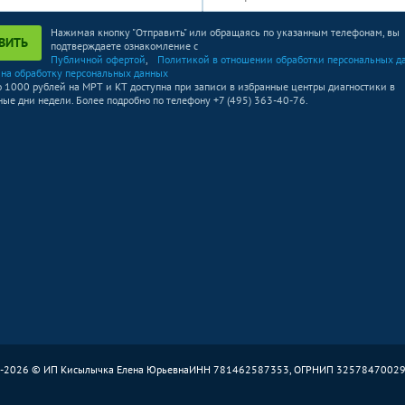
Нажимая кнопку "Отправить" или обращаясь по указанным телефонам, вы
ВИТЬ
подтверждаете ознакомление с
Публичной офертой
,
Политикой в отношении обработки персональных д
 на обработку персональных данных
о 1000 рублей на МРТ и КТ доступна при записи в избранные центры диагностики в
ые дни недели. Более подробно по телефону +7 (495) 363-40-76.
-2026 © ИП Кисылычка Елена Юрьевна
ИНН 781462587353, ОГРНИП 3257847002