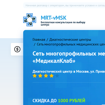
Начиная разговор с оператором, вы принимаете условия и согл
MRT-vMSK
Бесплатная консультация по выбору
центра
Главная
Диагностические центры
Сеть многопрофильных медицинских це
Цены
Сеть многопрофильных ме
«МедикалКлаб»
Диагностический центр в Москве, ул. Привол
СКИДКА ДО
1000 РУБЛЕЙ