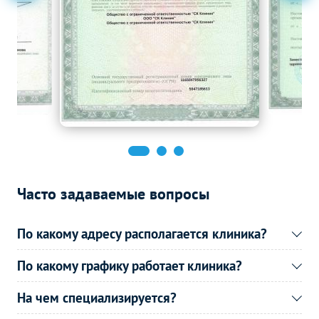
УЗИ в гинекологии
Без контраста
С контрастом
УЗИ малого таза у женщин
1500
р.
-
(трансабдоминально)
Эндоскопические методы
Без контраста
С контрастом
исследования
Кольпоскопия
1100
р.
-
Часто задаваемые вопросы
По какому адресу располагается клиника?
По какому графику работает клиника?
На чем специализируется?