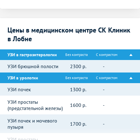
Цены в медицинском центре СК Клиник
в Лобне
УЗИ в гастроэнтерологии
Без контраста
С контрастом
УЗИ брюшной полости
2300
р.
-
УЗИ в урологии
Без контраста
С контрастом
УЗИ почек
1300
р.
-
УЗИ простаты
1600
р.
-
(предстательной железы)
УЗИ почек и мочевого
1700
р.
-
пузыря
УЗИ простаты