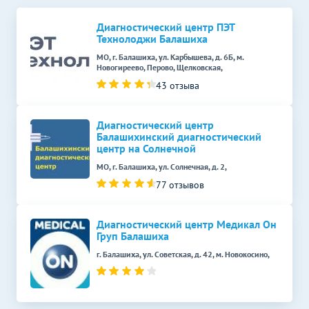
УЗИ селезенки
650
р.
-
Диагностический центр ПЭТ
Технолоджи Балашиха
УЗИ лимфатических узлов
Без контраста
С контрастом
МО, г. Балашиха, ул. Карбышева, д. 6Б, м.
УЗИ лимфоузлов
Новогиреево, Перово, Щелковская,
1250
р.
-
43 отзыва
УЗИ в гинекологии
Без контраста
С контрастом
УЗИ малого таза у женщин
Диагностический центр
2000
р.
-
(трансабдоминально)
Балашихинский диагностический
центр на Солнечной
УЗДГ сосудов
Без контраста
С контрастом
МО, г. Балашиха, ул. Солнечная, д. 2,
УЗДГ вен верхних
77 отзывов
1350
р.
-
конечностей
Диагностический центр Медикал Он
УЗДГ органов
Без контраста
С контрастом
Груп Балашиха
УЗДГ маточно-
г. Балашиха, ул. Советская, д. 42, м. Новокосино,
1100
р.
-
плацентарного кровотока
Функциональная
Без контраста
С контрастом
диагностика