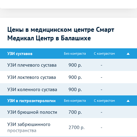
Цены в медицинском центре Смарт
Медикал Центр в Балашихе
УЗИ суставов
Без контраста
С контрастом
УЗИ плечевого сустава
900
р.
-
УЗИ локтевого сустава
900
р.
-
УЗИ коленного сустава
900
р.
-
УЗИ в гастроэнтерологии
Без контраста
С контрастом
УЗИ брюшной полости
700
р.
-
УЗИ забрюшинного
2700
р.
-
пространства