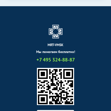
Электрокардиография
3350
р.
-
(ЭКГ)
Эндоскопические методы
Без контраста
С контрастом
исследования
Ректороманоскопия
2200
р.
-
MRT-VMSK
Мы помогаем бесплатно!
+7 495 324-88-87