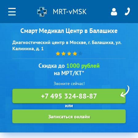
☰
MRT-vMSK
Смарт Медикал Центр в Балашихе
Диагностический центр в Москве, г. Балашиха, ул.
Калинина, д. 1
Скидка до
1000 рублей
на МРТ/КТ*
Звоните сейчас!
+7 495 324-88-87
Записаться онлайн