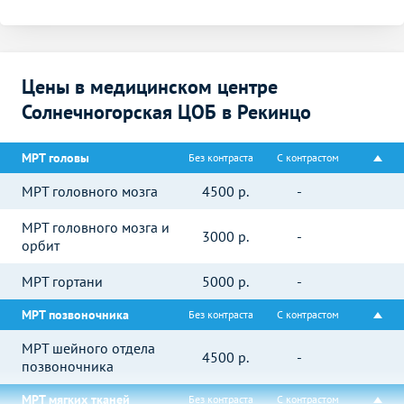
Цены в медицинском центре
Солнечногорская ЦОБ в Рекинцо
МРТ головы
Без контраста
С контрастом
МРТ головного мозга
4500
р.
-
МРТ головного мозга и
3000
р.
-
орбит
МРТ гортани
5000
р.
-
МРТ позвоночника
Без контраста
С контрастом
МРТ шейного отдела
4500
р.
-
позвоночника
МРТ мягких тканей
Без контраста
С контрастом