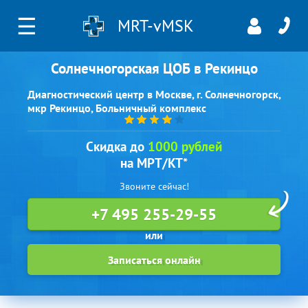
☰
MRT-vMSK
Солнечногорская ЦОБ в Рекинцо
Диагностический центр в Москве, г. Солнечногорск,
мкр Рекинцо, Больничный комплекс
Скидка до
1000 рублей
на МРТ/КТ*
Звоните сейчас!
+7 495 255-29-55
Записаться онлайн