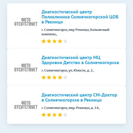
КТ гортани
4500
р.
-
Диагностический центр
КТ позвоночника
Без контраста
С контрастом
Поликлиника Солнечногорской ЦОБ
в Рекинцо
КТ копчиковой области
4200
р.
-
(КТ копчика)
г. Солнечногорск, мкр Рекинцо, Больничный
комплекс,
КТ органов и мягких
Без контраста
С контрастом
тканей
КТ грудной клетки
4800
р.
-
Диагностический центр МЦ
Здоровое Детство в Солнечногорске
КТ брюшной полости
5500
р.
-
г. Солнечногорск, ул. Юности, д. 2,
КТ почек
4500
р.
-
КТ суставов и костей
Без контраста
С контрастом
Диагностический центр СМ-Доктор
в Солнечногорске в Рекинцо
КТ височных костей
4200
р.
-
г. Солнечногорск, мкр. Рекинцо, д. 14,
КТ челюсти
4200
р.
-
КТ плечевого сустава
3600
р.
-