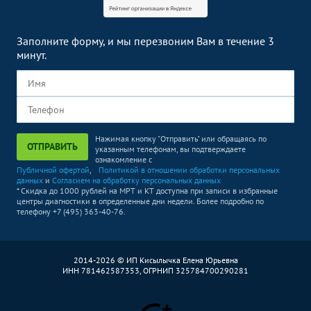
УЗИ брюшной полости
1500
р.
-
УЗИ в урологии
Без контраста
С контрастом
Заполните форму, и мы перезвоним Вам в течение 3
минут.
УЗИ почек
2500
р.
-
УЗИ простаты
1300
р.
-
(предстательной железы)
УЗИ почек и
1300
р.
-
надпочечников
Нажимая кнопку "Отправить" или обращаясь по
ОТПРАВИТЬ
указанным телефонам, вы подтверждаете
ознакомление с
УЗИ почек, мочевого
Публичной офертой
,
Политикой в отношении обработки персональных
пузыря и простаты
данных
и
Согласием на обработку персональных данных
2500
р.
-
* Скидка до 1000 рублей на МРТ и КТ доступна при записи в избранные
(предстательной железы)
центры диагностики в определенные дни недели. Более подробно по
телефону +7 (495) 363-40-76.
УЗИ простаты
(предстательной железы)
1300
р.
-
трансабдоминально
2014-2026 © ИП Кисылычка Елена Юрьевна
ИНН 781462587353, ОГРНИП 325784700290281
УЗИ мочевого пузыря, с
определением остаточной
1500
р.
-
мочи