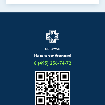
тела
УЗИ мягких тканей
1400
р.
-
УЗИ щитовидной железы
1200
р.
-
УЗИ надпочечников
1500
р.
-
УЗИ селезенки
800
р.
-
УЗИ вилочковой железы
1500
р.
-
MRT-VMSK
УЗИ в акушерстве
Мы помогаем бесплатно!
Без контраста
С контрастом
8 (495) 236-74-72
УЗИ при многоплодной
2000
р.
-
беременности (скрининг)
Функциональная
Без контраста
С контрастом
диагностика
Спирометрия
1500
р.
-
Электрокардиография
600
р.
-
(ЭКГ)