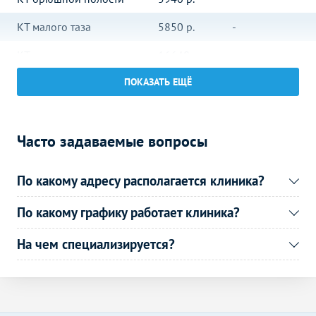
КТ малого таза
5850
р.
-
КТ сердца
16640
р.
-
КТ суставов и костей
ПОКАЗАТЬ ЕЩЁ
Без контраста
С контрастом
КТ височно-
5650
р.
-
нижнечелюстного сустава
Часто задаваемые вопросы
КТ костей лицевого
6470
р.
-
черепа
По какому адресу располагается клиника?
КТ челюсти
6470
р.
-
По какому графику работает клиника?
КТ плечевого сустава
6470
р.
-
На чем специализируется?
КТ плечевой кости
5350
р.
-
КТ локтевого сустава
6470
р.
-
КТ костей таза
5750
р.
-