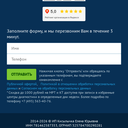
Эндоскопические методы
Без контраста
С контрастом
исследования
Кольпоскопия
1800
р.
-
Заполните форму, и мы перезвоним Вам в течение 3
минут.
Нажимая кнопку "Отправить" или обращаясь по
ОТПРАВИТЬ
указанным телефонам, вы подтверждаете
ознакомление с
Публичной офертой
,
Политикой в отношении обработки персональных
данных
и
Согласием на обработку персональных данных
* Скидка до 1000 рублей на МРТ и КТ доступна при записи в избранные
центры диагностики в определенные дни недели. Более подробно по
телефону +7 (495) 363-40-76.
2014-2026 © ИП Кисылычка Елена Юрьевна
ИНН 781462587353, ОГРНИП 325784700290281