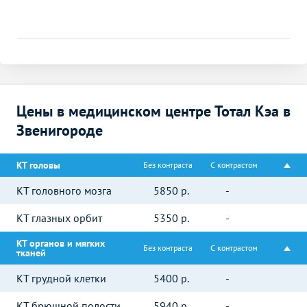
Цены в медицинском центре Тотал Кэа в
Звенигороде
КТ головы
Без контраста
С контрастом
КТ головного мозга
5850
р.
-
КТ глазных орбит
5350
р.
-
КТ органов и мягких
Без контраста
С контрастом
тканей
КТ грудной клетки
5400
р.
-
КТ брюшной полости
5940
р.
-