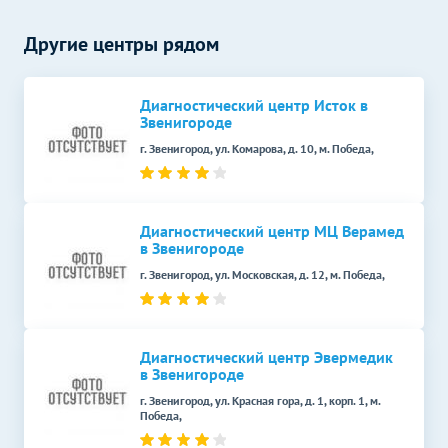
КТ коленного сустава
6470
р.
-
Другие центры рядом
КТ голеностопного сустава
6470
р.
-
УЗИ суставов
Без контраста
С контрастом
Диагностический центр Исток в
Звенигороде
УЗИ тазобедренного
1600
р.
-
г. Звенигород, ул. Комарова, д. 10, м. Победа,
сустава
УЗИ молочных желез
Без контраста
С контрастом
Диагностический центр МЦ Верамед
УЗИ молочных желез
4200
р.
-
в Звенигороде
УЗИ в урологии
Без контраста
С контрастом
г. Звенигород, ул. Московская, д. 12, м. Победа,
УЗИ почек
1600
р.
-
УЗИ мочевого пузыря и
Диагностический центр Эвермедик
простаты (предстательной
2000
р.
-
в Звенигороде
железы)
г. Звенигород, ул. Красная гора, д. 1, корп. 1, м.
Победа,
УЗИ отдельных органов,
конечностей, зон, отделов
Без контраста
С контрастом