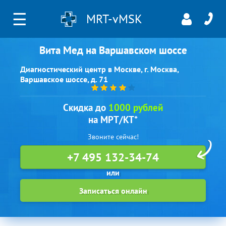
☰
MRT-vMSK
Вита Мед на Варшавском шоссе
Диагностический центр в Москве, г. Москва,
Варшавское шоссе, д. 71
Скидка до
1000 рублей
на МРТ/КТ*
Звоните сейчас!
+7 495 132-34-74
Записаться онлайн