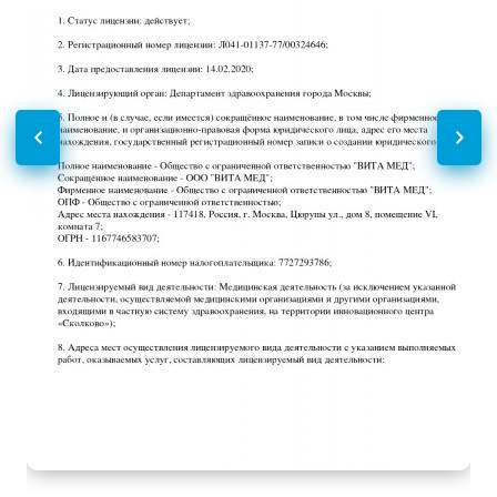
УЗИ в гастроэнтерологии
Без контраста
С контрастом
УЗИ забрюшинного
3500
р.
-
пространства
Функциональная
Без контраста
С контрастом
диагностика
Электрокардиография
5000
р.
-
(ЭКГ)