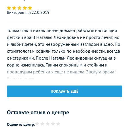
Виктория Г., 22.10.2019
Только так и никак иначе должен работать настоящий
детский врач! Наталья Леонидовна не просто лечит, но
и любит детей, это невооруженным взглядом видно. По
стоматологам ходили только по необходимости, всегда
с истериками. После Натальи Леонидовны ситуация в
корне изменилась. Таким спокойным и стойким к
процедурам ребенка я еще не видела. Заслуга врача!
Всем советую.
ПОКАЗАТЬ ЕЩЁ
Светлана Е., 06.07.2019
Вообще теперь не понимаю людей, которые боятся
Оставьте отзыв о центре
стоматологов. Это раньше без уколов все делали на
живую. Сейчас анестезия такая, что вообще ничего не
Оцените центр: