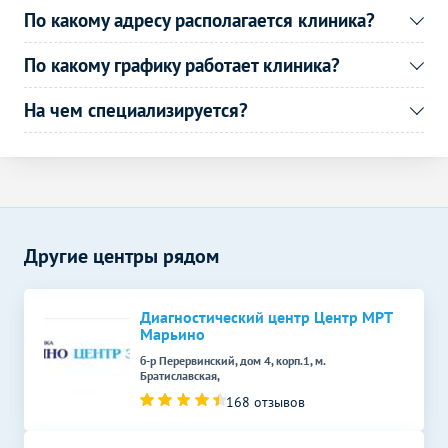
По какому адресу располагается клиника?
подруги, которая уже много лет наблюдает у нее своего
ребенка. Мы тоже решили ходить к этому доктору.
По какому графику работает клиника?
Сейчас моей малышке только месяц, но мне очень
нравится приходить с ней в клинику на плановые
На чем специализируется?
приемы. Нет спешки, очередей, врач очень внимательно
осматривает, очень аккуратна с ребенком. Будем и
дальше здесь наблюдаться, пока все супер!
Нина В., 09.11.2018
Другие центры рядом
Диагностический центр Центр МРТ
Марьино
б-р Перервинский, дом 4, корп.1, м.
Братиславская,
168 отзывов