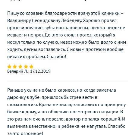
УЗИ матки и придатков с
1700
р.
-
допплерографией сосудов
Пишу со словами благодарности врачу этой клиники –
Владимиру Леонидовичу Лебедеву. Хорошо провел
протезирование, зубы восстановлены, ничего нигде не
мешает и не трет. До этого стоял протез, который я
носил только по случаю, невозможно было долго с ним
ходить, десны воспалялись. С новым протезом вообще
никаких проблем. Спасибо!
Валерий Л., 17.12.2019
Раньше у сына не было кариеса, но когда заметила
дырочку в зубе, пришлось быстрее вести в
стоматологию. Врача не знала, записались по принципу
ближе к дому, а по общению посмотрю по ситуации. В
это раз нам очень повезло, доктор попался хороший. И
вылечила качественно, и ребенка не напугала. Спасибо
за это огромное!