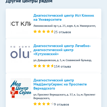
Другие центры рядом
Рентген органов
Без контраста
С контрастом
Рентген молочных желез
Диагностический центр Ист Клиник
3000
р.
-
(маммография)
на Университете
Ломоносовский пр-т, д. 25, корп. 4, м. Университет,
УЗДГ органов
Без контраста
С контрастом
25 отзывов
УЗДГ маточно-
1500
р.
-
плацентарного кровотока
Диагностический центр Лечебно-
диагностический центр
Функциональная
Без контраста
С контрастом
диагностика
«Кутузовский»
ул. Давыдковская, д. 5, м. Славянский бульвар,
Электрокардиография
700
р.
-
154 отзыва
(ЭКГ)
Эндоскопические методы
Без контраста
С контрастом
исследования
Диагностический центр
МедЦентрСервис на Проспекте
Кольпоскопия
Вернадского
2000
р.
-
ул. Проспект Вернадского, д. 37, к. 1а, м. Проспект
Денситометрия
Без контраста
С контрастом
Вернадского,
9 отзывов
Денситометрия
4000
р.
-