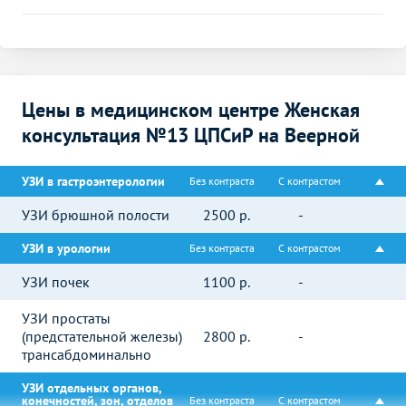
Цены в медицинском центре Женская
консультация №13 ЦПСиР на Веерной
УЗИ в гастроэнтерологии
Без контраста
С контрастом
УЗИ брюшной полости
2500
р.
-
УЗИ в урологии
Без контраста
С контрастом
УЗИ почек
1100
р.
-
УЗИ простаты
(предстательной железы)
2800
р.
-
трансабдоминально
УЗИ отдельных органов,
конечностей, зон, отделов
Без контраста
С контрастом