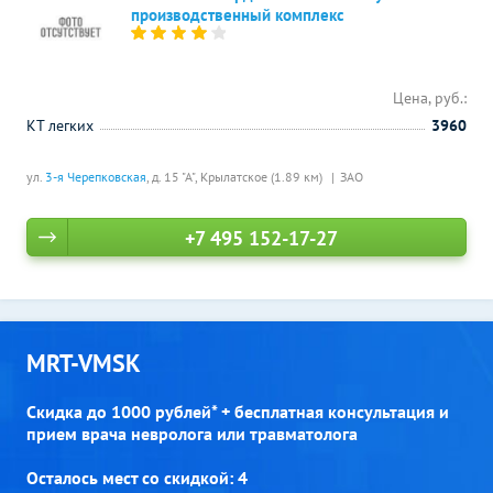
производственный комплекс
Цена, руб.:
КТ легких
3960
ул.
3-я Черепковская
, д. 15 "А",
Крылатское (1.89 км)
ЗАО
+7 495 152-17-27
MRT-VMSK
Скидка до 1000 рублей* + бесплатная консультация и
прием врача невролога или травматолога
Осталось мест со скидкой: 4