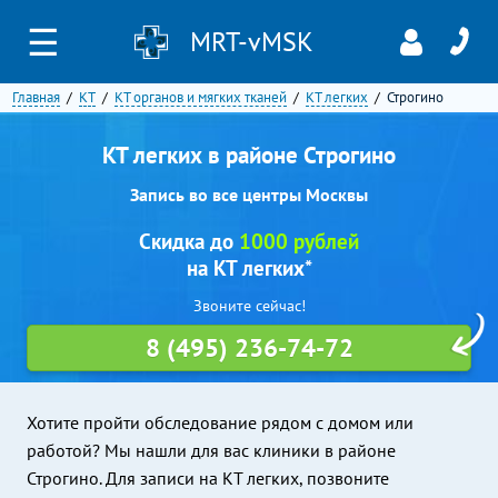
☰
MRT-vMSK
Главная
КТ
КТ органов и мягких тканей
КТ легких
Строгино
КТ легких в районе Строгино
Запись во все центры Москвы
Скидка до
1000 рублей
на КТ легких*
Звоните сейчас!
8 (495) 236-74-72
Хотите пройти обследование рядом с домом или
работой? Мы нашли для вас клиники в районе
Строгино. Для записи на КТ легких, позвоните