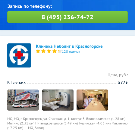
8 (495) 236-74-72
Клиника Неболит в Красногорске
128 оценок
Цена, руб.:
КТ легких
5775
МО, МО, г. Красногорск, ул. Спасская, д. 1, корпус 3,
Волоколамская (1.28 км)
Митино (2.31 км)
Пятницкое шоссе (3.49 км)
Тушинская (4.03 км)
Мякинино
(17.25 км)
МО, Запад