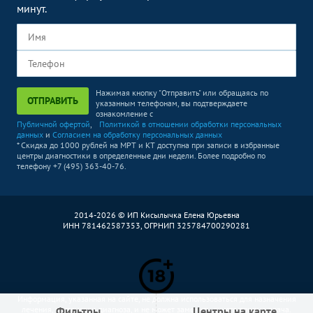
минут.
Нажимая кнопку "Отправить" или обращаясь по
ОТПРАВИТЬ
указанным телефонам, вы подтверждаете
ознакомление с
Публичной офертой
,
Политикой в отношении обработки персональных
данных
и
Согласием на обработку персональных данных
* Скидка до 1000 рублей на МРТ и КТ доступна при записи в избранные
центры диагностики в определенные дни недели. Более подробно по
телефону +7 (495) 363-40-76.
2014-2026 © ИП Кисылычка Елена Юрьевна
ИНН 781462587353, ОГРНИП 325784700290281
Информация, указанная на сайте, не должна использоваться для назначения
Фильтры
Центры на карте
лечения, постановки диагноза, и не может заменить очного приема врача.