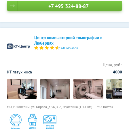
+7 495 324-88-87
Центр компьютерной томографии в
Люберцах
168 отзывов
Цена, руб.:
КТ пазух носа
4000
МО, г. Люберцы, ул. Кирова, д.36, к.2,
Жулебино (1.14 км)
МО, Восток