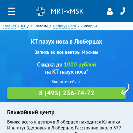
☰
MRT-vMSK
Главная
КТ
КТ головы
КТ пазух носа
Люберцы
КТ пазух носа в Люберцах
Запись во все центры Москвы
Скидка до
1000 рублей
на КТ пазух носа*
Звоните сейчас!
8 (495) 236-74-72
Ближайший центр
Ближе всего к центру в Люберцах находится Клиника
Институт Здоровья в Люберцах. Расстояние около 677