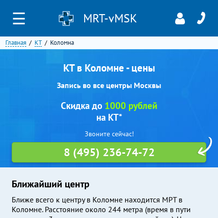
☰
MRT-vMSK
Главная
КТ
Коломна
КТ в Коломне - цены
Запись во все центры Москвы
Скидка до
1000 рублей
на КТ*
Звоните сейчас!
8 (495) 236-74-72
Ближайший центр
Ближе всего к центру в Коломне находится МРТ в
Коломне. Расстояние около 244 метра (время в пути