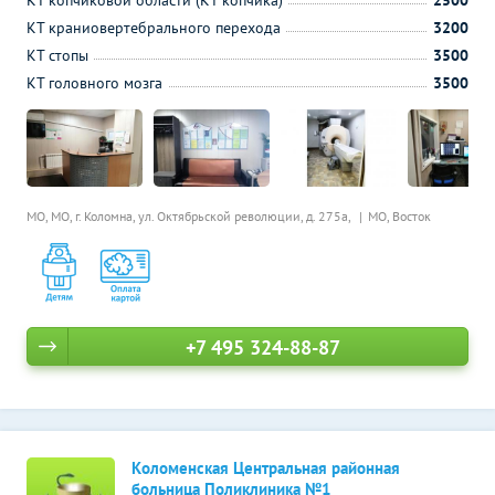
КТ копчиковой области (КТ копчика)
2500
КТ краниовертебрального перехода
3200
КТ стопы
3500
КТ головного мозга
3500
МО, МО, г. Коломна, ул. Октябрьской революции, д. 275а,
МО, Восток
+7 495 324-88-87
Коломенская Центральная районная
больница Поликлиника №1