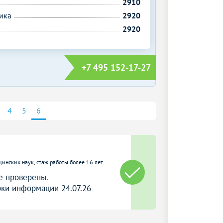
2910
ика
2920
2920
+7 495 152-17-27
4
5
6
цинских наук, стаж работы более 16 лет.
е проверены.
ки информации 24.07.26