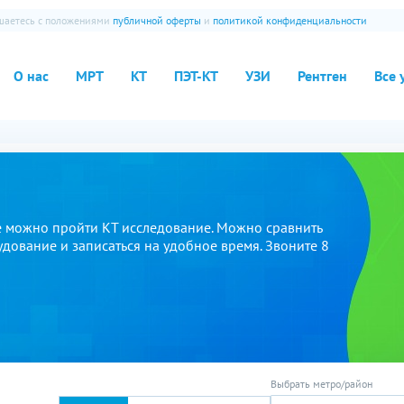
ашаетесь с положениями
публичной оферты
и
политикой конфиденциальности
О нас
МРТ
КТ
ПЭТ-КТ
УЗИ
Рентген
Все 
е можно пройти КТ исследование. Можно сравнить
удование и записаться на удобное время. Звоните 8