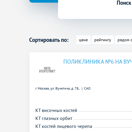
Поиск
Сортировать по:
цене
рейтингу
рядом 
ПОЛИКЛИНИКА №6 НА ВУ
г. Москва, ул. Вучетича, д. 7Б,
САО
КТ височных костей
КТ глазных орбит
КТ костей лицевого черепа