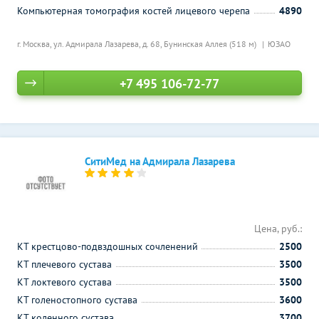
Компьютерная томография костей лицевого черепа
4890
г. Москва, ул. Адмирала Лазарева, д. 68,
Бунинская Аллея (518 м)
ЮЗАО
+7 495 106-72-77
СитиМед на Адмирала Лазарева
Цена, руб.:
КТ крестцово-подвздошных сочленений
2500
КТ плечевого сустава
3500
КТ локтевого сустава
3500
КТ голеностопного сустава
3600
КТ коленного сустава
3700