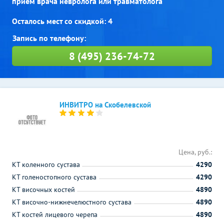
прием врача невролога или травматолога
Осталось мест со скидкой: 4
8 (495) 236-74-72
ИНВИТРО на Скобелевской
Цена, руб.:
КТ коленного сустава
4290
КТ голеностопного сустава
4290
КТ височных костей
4890
КТ височно-нижнечелюстного сустава
4890
КТ костей лицевого черепа
4890