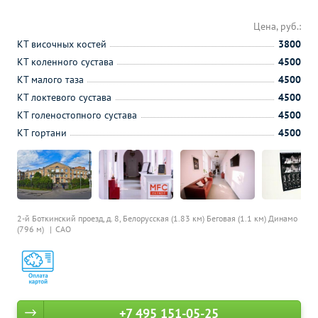
Цена, руб.:
КТ височных костей
3800
КТ коленного сустава
4500
КТ малого таза
4500
КТ локтевого сустава
4500
КТ голеностопного сустава
4500
КТ гортани
4500
2-й Боткинский проезд, д. 8,
Белорусская (1.83 км)
Беговая (1.1 км)
Динамо
(796 м)
САО
+7 495 151-05-25