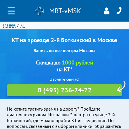
☰
MRT-vMSK
Главная
КТ
КТ на проезде 2-й Боткинский в Москве
Запись во все центры Москвы
Скидка до
1000 рублей
на КТ*
Звоните сейчас!
8 (495) 236-74-72
Не хотите тратить время на дорогу? Пройдите
диагностику рядом. Мы нашли 3 центра на улице 2-й
Боткинский, где можно пройти КТ исследование. По
вопросам, связанным с выбором клиники, обращайтесь