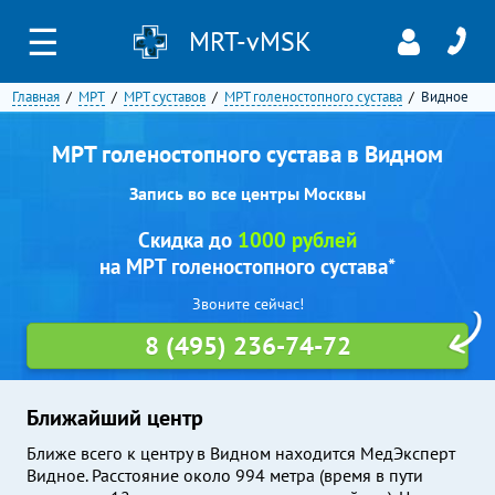
☰
MRT-vMSK
Главная
МРТ
МРТ суставов
МРТ голеностопного сустава
Видное
МРТ голеностопного сустава в Видном
Запись во все центры Москвы
Скидка до
1000 рублей
на МРТ голеностопного сустава*
Звоните сейчас!
8 (495) 236-74-72
Ближайший центр
Ближе всего к центру в Видном находится МедЭксперт
Видное. Расстояние около 994 метра (время в пути