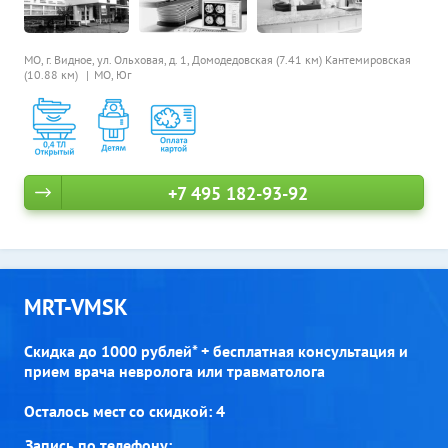
МО, г. Видное, ул. Ольховая, д. 1,
Домодедовская (7.41 км)
Кантемировская
(10.88 км)
МО, Юг
+7 495 182-93-92
MRT-VMSK
Скидка до 1000 рублей* + бесплатная консультация и
прием врача невролога или травматолога
Осталось мест со скидкой: 4