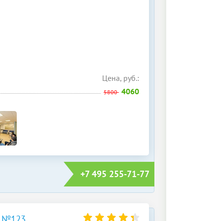
Цена, руб.:
4060
5800
+7 495 255-71-77
 №123