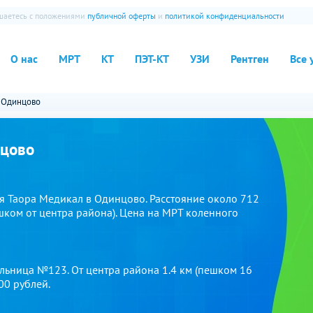
ашаетесь с положениями
публичной оферты
и
политикой конфиденциальности
О нас
МРТ
КТ
ПЭТ-КТ
УЗИ
Рентген
Все 
Одинцово
нцово
ся Таора Медикал в Одинцово. Расстояние около 712
шком от центра района). Цена на МРТ коленного
льница №123. От центра района 1.4 км (пешком 16
00 рублей.