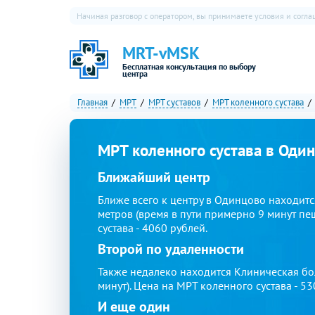
Начиная разговор с оператором, вы принимаете условия и согл
MRT-vMSK
Бесплатная консультация по выбору
центра
Главная
МРТ
МРТ суставов
МРТ коленного сустава
МРТ коленного сустава в Оди
Ближайший центр
Ближе всего к центру в Одинцово находит
метров (время в пути примерно 9 минут пе
сустава - 4060 рублей.
Второй по удаленности
Также недалеко находится Клиническая бо
минут). Цена на МРТ коленного сустава - 53
И еще один