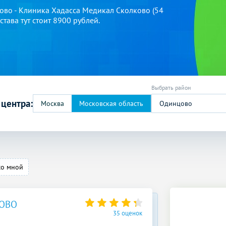
ово - Клиника Хадасса Медикал Сколково (54
тава тут стоит 8900 рублей.
 центра:
Одинцово
со мной
ЦОВО
35 оценок