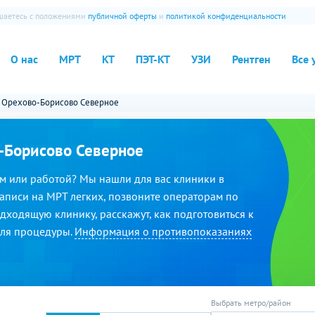
ашаетесь с положениями
публичной оферты
и
политикой конфиденциальности
О нас
МРТ
КТ
ПЭТ-КТ
УЗИ
Рентген
Все 
Орехово-Борисово Северное
-Борисово Северное
м или работой? Мы нашли для вас клиники в
аписи на МРТ легких, позвоните операторам по
дходящую клинику, расскажут, как подготовиться к
для процедуры.
Информация о противопоказаниях