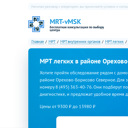
Начиная разговор с оператором, вы принимаете условия и согл
MRT-vMSK
Бесплатная консультация по выбору
центра
Главная
МРТ
МРТ внутренних органов
МРТ легких
МРТ легких в районе Орехово
Хотите пройти обследование рядом с домо
районе Орехово-Борисово Северное. Для з
номеру 8 (495) 363-40-76. Они подберут по
диагностике, и предложат удобное время 
Цены от
9300
₽ до 13980 ₽