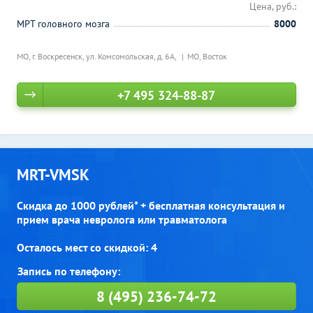
Цена, руб.:
МРТ головного мозга
8000
МО, г. Воскресенск, ул. Комсомольская, д. 6А,
МО, Восток
+7 495 324-88-87
MRT-VMSK
Скидка до 1000 рублей* + бесплатная консультация и
прием врача невролога или травматолога
Осталось мест со скидкой: 4
8 (495) 236-74-72