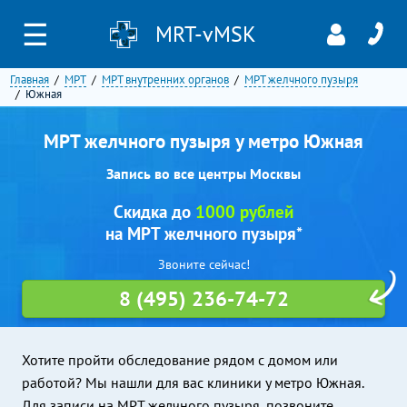
☰
MRT-vMSK
Главная
МРТ
МРТ внутренних органов
МРТ желчного пузыря
Южная
МРТ желчного пузыря у метро Южная
Запись во все центры Москвы
Скидка до
1000 рублей
на МРТ желчного пузыря*
Звоните сейчас!
8 (495) 236-74-72
Хотите пройти обследование рядом с домом или
работой? Мы нашли для вас клиники у метро Южная.
Для записи на МРТ желчного пузыря, позвоните