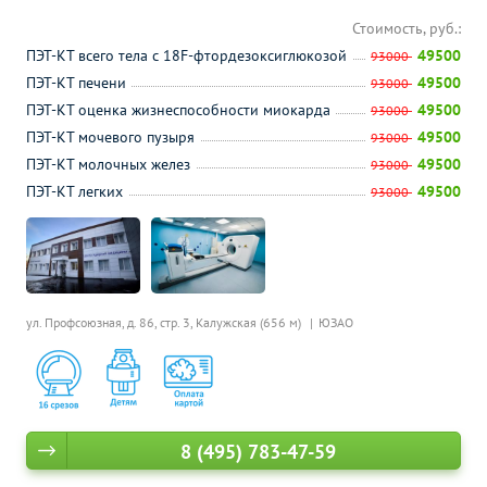
Стоимость, руб.:
ПЭТ-КТ всего тела с 18F-фтордезоксиглюкозой
49500
93000
ПЭТ-КТ печени
49500
93000
ПЭТ-КТ оценка жизнеспособности миокарда
49500
93000
ПЭТ-КТ мочевого пузыря
49500
93000
ПЭТ-КТ молочных желез
49500
93000
ПЭТ-КТ легких
49500
93000
ул. Профсоюзная, д. 86, стр. 3,
Калужская (656 м)
ЮЗАО
8 (495) 783-47-59