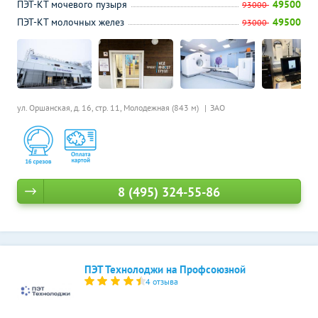
ПЭТ-КТ мочевого пузыря
49500
93000
ПЭТ-КТ молочных желез
49500
93000
ул. Оршанская, д. 16, стр. 11,
Молодежная (843 м)
ЗАО
8 (495) 324-55-86
ПЭТ Технолоджи на Профсоюзной
4 отзыва