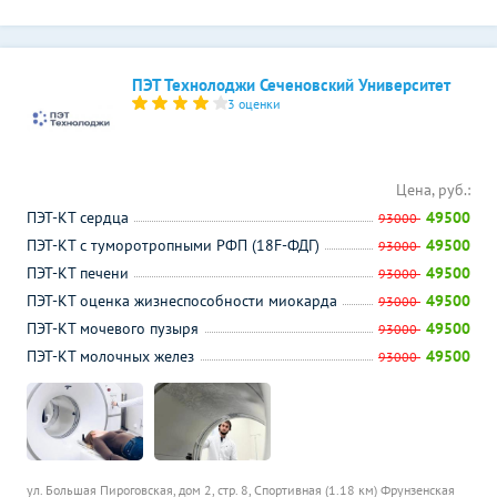
ПЭТ Технолоджи Сеченовский Университет
3 оценки
Цена, руб.:
ПЭТ-КТ сердца
49500
93000
ПЭТ-КТ с туморотропными РФП (18F-ФДГ)
49500
93000
ПЭТ-КТ печени
49500
93000
ПЭТ-КТ оценка жизнеспособности миокарда
49500
93000
ПЭТ-КТ мочевого пузыря
49500
93000
ПЭТ-КТ молочных желез
49500
93000
ул. Большая Пироговская, дом 2, стр. 8,
Спортивная (1.18 км)
Фрунзенская