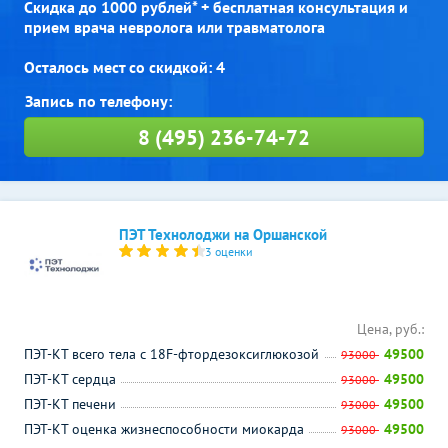
Скидка до 1000 рублей* + бесплатная консультация и
прием врача невролога или травматолога
Осталось мест со скидкой: 4
8 (495) 236-74-72
ПЭТ Технолоджи на Оршанской
3 оценки
Цена, руб.:
ПЭТ-КТ всего тела с 18F-фтордезоксиглюкозой
49500
93000
ПЭТ-КТ сердца
49500
93000
ПЭТ-КТ печени
49500
93000
ПЭТ-КТ оценка жизнеспособности миокарда
49500
93000