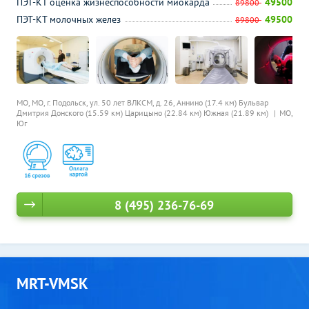
ПЭТ-КТ оценка жизнеспособности миокарда
49500
89800
ПЭТ-КТ молочных желез
49500
89800
МО, МО, г. Подольск, ул. 50 лет ВЛКСМ, д. 26,
Аннино (17.4 км)
Бульвар
Дмитрия Донского (15.59 км)
Царицыно (22.84 км)
Южная (21.89 км)
МО,
Юг
8 (495) 236-76-69
MRT-VMSK