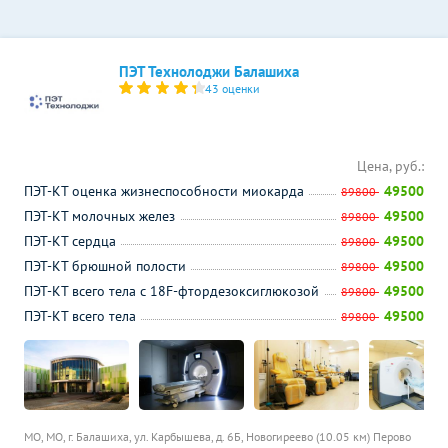
ПЭТ Технолоджи Балашиха
43 оценки
Цена, руб.:
ПЭТ-КТ оценка жизнеспособности миокарда
49500
89800
ПЭТ-КТ молочных желез
49500
89800
ПЭТ-КТ сердца
49500
89800
ПЭТ-КТ брюшной полости
49500
89800
ПЭТ-КТ всего тела с 18F-фтордезоксиглюкозой
49500
89800
ПЭТ-КТ всего тела
49500
89800
МО, МО, г. Балашиха, ул. Карбышева, д. 6Б,
Новогиреево (10.05 км)
Перово