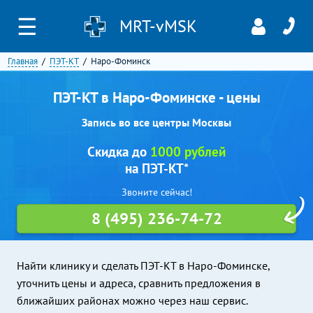
☰
MRT-vMSK
Главная
ПЭТ-КТ
Наро-Фоминск
ПЭТ-КТ в Наро-Фоминске - цены
Запись во все центры Москвы
Скидка до
1000 рублей
на ПЭТ-КТ*
Звоните сейчас!
8 (495) 236-74-72
Найти клинику и сделать ПЭТ-КТ в Наро-Фоминске,
уточнить цены и адреса, сравнить предложения в
ближайших районах можно через наш сервис.