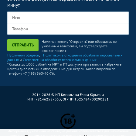
минут.
Нажимая кнопку "Отправить" или обращаясь по
ОТПРАВИТЬ
указанным телефонам, вы подтверждаете
ознакомление с
Публичной офертой
,
Политикой в отношении обработки персональных
данных
и
Согласием на обработку персональных данных
* Скидка до 1000 рублей на МРТ и КТ доступна при записи в избранные
центры диагностики в определенные дни недели. Более подробно по
телефону +7 (495) 363-40-76.
2014-2026 © ИП Кисылычка Елена Юрьевна
ИНН 781462587353, ОГРНИП 325784700290281
Информация, указанная на сайте, не должна использоваться для назначения
лечения, постановки диагноза, и не может заменить очного приема врача.