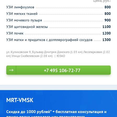
Цена, руб.:
УЗИ лимфоузлов
800
УЗИ мягких тканей
800
УЗИ мочевого пузыря
900
УЗИ щитовидной железы
1100
УЗИ почек
1200
УЗИ матки и придатков с допплерографией сосудов
1300
ул. Куликовская 9,
Бульвар Дмитрия Донского (1.03 км)
Лесопарковая (2.02
км)
Улица Скобелевская (2.08 км)
ЮЗАО
+7 495 106-72-77
MRT-VMSK
Скидка до 1000 рублей* + бесплатная консультация и
прием врача невролога или травматолога