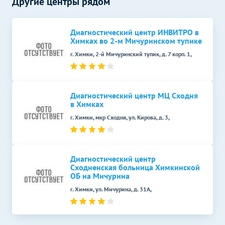
Другие центры рядом
УЗИ малого таза у женщин
1500
р.
-
(трансабдоминально)
Диагностический центр ИНВИТРО в
УЗИ в акушерстве
Без контраста
С контрастом
Химках во 2-м Мичуринском тупике
г. Химки, 2-й Мичуринский тупик, д. 7 корп. 1,
УЗИ при многоплодной
1800
р.
-
беременности (скрининг)
Дуплексное сканирование
Без контраста
С контрастом
сосудов
Диагностический центр МЦ Сходня
в Химках
УЗИ вен верхних
2500
р.
-
г. Химки, мкр Сходня, ул. Кирова, д. 3,
конечностей (дуплексное)
УЗИ артерий верхних
2500
р.
-
конечностей (дуплексное)
Диагностический центр
Сходненская больница Химкинской
Рентген зубов
Без контраста
С контрастом
ОБ на Мичурина
Радиовизиография
350
р.
-
г. Химки, ул. Мичурина, д. 31А,
Функциональная
Без контраста
С контрастом
диагностика