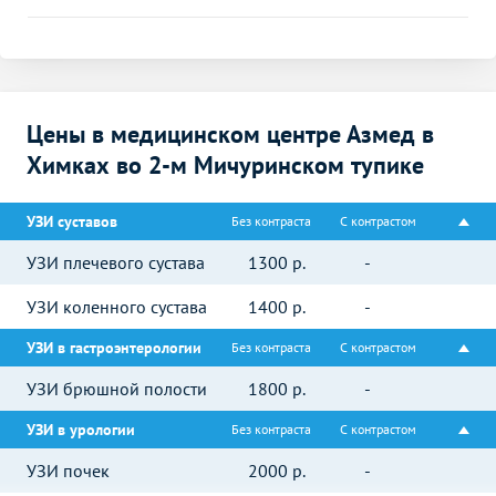
Цены в медицинском центре Азмед в
Химках во 2-м Мичуринском тупике
УЗИ суставов
Без контраста
С контрастом
УЗИ плечевого сустава
1300
р.
-
УЗИ коленного сустава
1400
р.
-
УЗИ в гастроэнтерологии
Без контраста
С контрастом
УЗИ брюшной полости
1800
р.
-
УЗИ в урологии
Без контраста
С контрастом
УЗИ почек
2000
р.
-