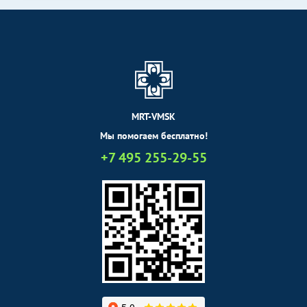
Электрокардиография
900
р.
-
(ЭКГ)
Эндоскопические методы
Без контраста
С контрастом
исследования
Кольпоскопия
2000
р.
-
MRT-VMSK
Мы помогаем бесплатно!
+7 495 255-29-55