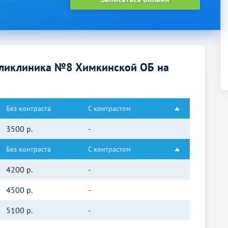
оликлиника №8 Химкинской ОБ на
Без контраста
С контрастом
3500
р.
-
Без контраста
С контрастом
4200
р.
-
4500
р.
-
5100
р.
-