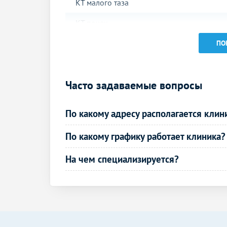
КТ малого таза
КТ почек
КТ суставов и костей
ПО
КТ костей лицевого черепа
Часто задаваемые вопросы
КТ плечевого сустава
КТ локтевого сустава
По какому адресу располагается клин
КТ коленного сустава
По какому графику работает клиника?
КТ сосудов
На чем специализируется?
КТ-коронарография
УЗИ в урологии
УЗИ почек
УЗИ простаты (предстательной железы)