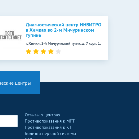
Диагностический центр ИНВИТРО
в Химках во 2-м Мичуринском
тупике
г. Химки, 2-й Мичуринский тупик, д. 7 корп. 1,
ческие центры
Отзывы о центрах
Противопоказания к МРТ
Противопоказания к КТ
Болезни нервной системы