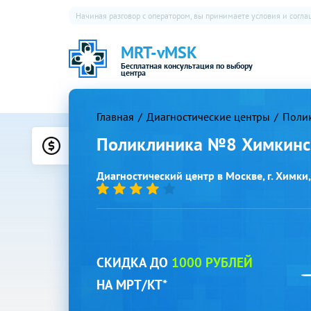
Начиная разговор с оператором, вы принимаете условия и согл
MRT-vMSK
Бесплатная консультация по выбору
центра
Главная
Диагностические центры
Поли
Поликлиника №8 Химкинс
Цены
Диагностический центр в Москве, г. Химки,
СКИДКА ДО
1000 РУБЛЕЙ
НА МРТ/КТ*