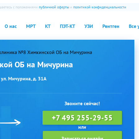
ашаетесь с положениями
публичной оферты
и
политикой конфиденциальности
О нас
МРТ
КТ
ПЭТ-КТ
УЗИ
Рентген
Все 
клиника №8 Химкинской ОБ на Мичурина
кой ОБ на Мичурина
 ул. Мичурина, д. 31А
Звоните сейчас!
+7 495 255-29-55
Записаться онлайн