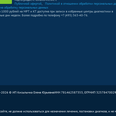
Публичной офертой
,
Политикой в отношении обработки персональных д
2300
р.
-
 на обработку персональных данных
о 1000 рублей на МРТ и КТ доступна при записи в избранные центры диагностики в
ые дни недели. Более подробно по телефону +7 (495) 363-40-76.
700
р.
-
Без контраста
С контрастом
600
р.
-
Без контраста
С контрастом
2000
р.
-
Без контраста
С контрастом
1500
р.
-
-2026 © ИП Кисылычка Елена Юрьевна
ИНН 781462587353, ОГРНИП 3257847002
1000
р.
-
Без контраста
С контрастом
айте, не должна использоваться для назначения лечения, постановки диагноза, и не