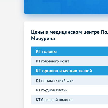
Цены в медицинском центре П
Мичурина
КТ головы
КТ головного мозга
КТ органов и мягких тканей
КТ мягких тканей шеи
КТ грудной клетки
КТ брюшной полости