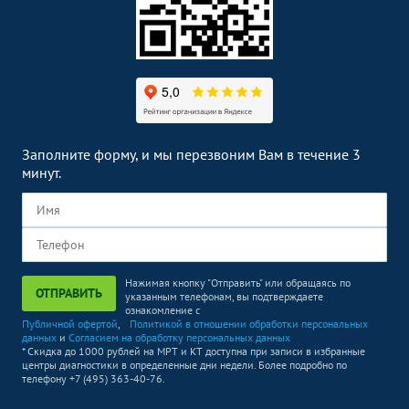
КТ мягких тканей шеи
3800
р.
-
КТ грудной клетки
3600
р.
-
КТ брюшной полости
5800
р.
-
КТ мочевой системы
(почек, мочевого пузыря и
4700
р.
-
Заполните форму, и мы перезвоним Вам в течение 3
мочевых путей)
минут.
КТ почек
9600
р.
-
КТ поджелудочной
4400
р.
-
железы
КТ суставов и костей
Без контраста
С контрастом
Нажимая кнопку "Отправить" или обращаясь по
ОТПРАВИТЬ
указанным телефонам, вы подтверждаете
ознакомление с
КТ височных костей
8400
р.
-
Публичной офертой
,
Политикой в отношении обработки персональных
данных
и
Согласием на обработку персональных данных
КТ височно-
* Скидка до 1000 рублей на МРТ и КТ доступна при записи в избранные
3500
р.
-
центры диагностики в определенные дни недели. Более подробно по
нижнечелюстного сустава
телефону +7 (495) 363-40-76.
КТ плечевой кости
3800
р.
-