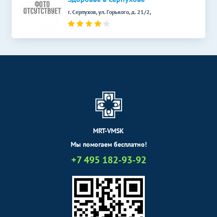
МРТ шейного отдела
позвоночника и артерий
3300
р.
-
г. Серпухов, ул. Горького, д. 21/2,
шеи
КТ головы
Без контраста
С контрастом
КТ глазных орбит
3800
р.
-
КТ гортани
4600
р.
-
КТ позвоночника
Без контраста
С контрастом
КТ грудного отдела
3600
р.
-
позвоночника
MRT-VMSK
КТ копчиковой области
Мы помогаем бесплатно!
3500
р.
-
(КТ копчика)
+7 495 182-93-92
КТ крестцово-
3400
р.
-
подвздошных сочленений
КТ органов и мягких
Без контраста
С контрастом
тканей