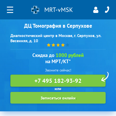
☰
MRT-vMSK
ДЦ Томография в Серпухове
Диагностический центр в Москве, г. Серпухов, ул.
Весенняя, д. 10
Скидка до
1000 рублей
на МРТ/КТ*
Звоните сейчас!
+7 495 182-93-92
Записаться онлайн