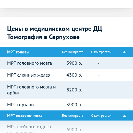
Цены в медицинском центре ДЦ
Томография в Серпухове
МРТ головы
Без контраста
С контрастом
МРТ головного мозга
5900
р.
-
МРТ слюнных желез
4300
р.
-
МРТ головного мозга и
8200
р.
-
орбит
МРТ гортани
3900
р.
-
МРТ позвоночника
Без контраста
С контрастом
МРТ шейного отдела
6900
р.
-
позвоночника