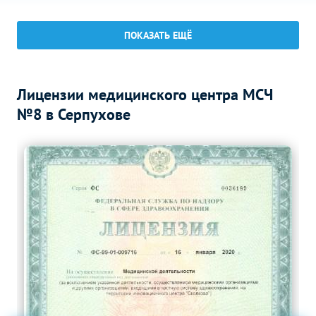
УЗИ селезенки
1400
р.
-
ПОКАЗАТЬ ЕЩЁ
УЗИ в андрологии
Без контраста
С контрастом
УЗИ полового члена
800
р.
-
Лицензии медицинского центра МСЧ
УЗИ в гинекологии
Без контраста
С контрастом
№8 в Серпухове
УЗИ малого таза у женщин
1400
р.
-
(трансабдоминально)
Рентген головы
Без контраста
С контрастом
Рентген черепа
600
р.
-
Рентген пазух носа
500
р.
-
Рентген позвоночника
Без контраста
С контрастом
Рентген шейного отдела
700
р.
-
позвоночника
Рентген суставов и костей
Без контраста
С контрастом