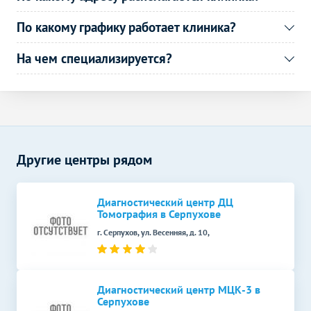
Рентген костей носа
1400
р.
-
По какому графику работает клиника?
Рентген височных костей
900
р.
-
по Шюллеру
На чем специализируется?
Рентген ребер
600
р.
-
Рентген грудины
600
р.
-
Рентген органов
Без контраста
С контрастом
Другие центры рядом
Рентген молочных желез
700
р.
-
(маммография)
Флюорография
500
р.
-
Диагностический центр ДЦ
Томография в Серпухове
Рентген гортани и трахеи
500
р.
-
г. Серпухов, ул. Весенняя, д. 10,
Рентген зубов
Без контраста
С контрастом
Рентген зуба
900
р.
-
Диагностический центр МЦК-3 в
Серпухове
Функциональная
Без контраста
С контрастом