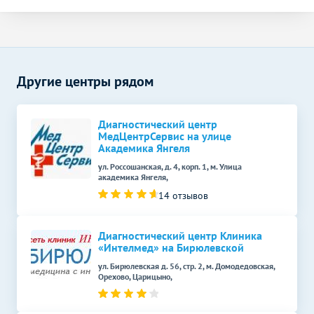
Электрокардиография
1000
р.
-
(ЭКГ)
Эндоскопические методы
Без контраста
С контрастом
исследования
Другие центры рядом
Кольпоскопия
2500
р.
-
Диагностический центр
МедЦентрСервис на улице
Академика Янгеля
ул. Россошанская, д. 4, корп. 1, м. Улица
академика Янгеля,
14 отзывов
Диагностический центр Клиника
«Интелмед» на Бирюлевской
ул. Бирюлевская д. 56, стр. 2, м. Домодедовская,
Орехово, Царицыно,