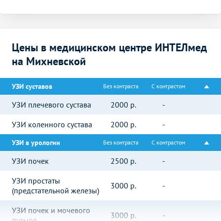
Цены в медицинском центре ИНТЕЛмед
на Михневской
УЗИ суставов
Без контраста
С контрастом
УЗИ плечевого сустава
2000
р.
-
УЗИ коленного сустава
2000
р.
-
УЗИ в урологии
Без контраста
С контрастом
УЗИ почек
2500
р.
-
УЗИ простаты
3000
р.
-
(предстательной железы)
УЗИ почек и мочевого
3000
р.
-
пузыря