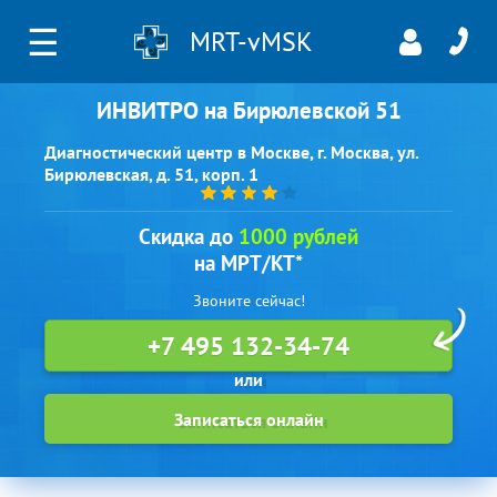
☰
MRT-vMSK
ИНВИТРО на Бирюлевской 51
Диагностический центр в Москве, г. Москва, ул.
Бирюлевская, д. 51, корп. 1
Скидка до
1000 рублей
на МРТ/КТ*
Звоните сейчас!
+7 495 132-34-74
Записаться онлайн