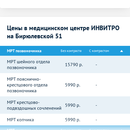
Цены в медицинском центре ИНВИТРО
на Бирюлевской 51
МРТ позвоночника
Без контраста
С контрастом
МРТ шейного отдела
15790
р.
-
позвоночника
МРТ пояснично-
крестцового отдела
5990
р.
-
позвоночника
МРТ крестцово-
5990
р.
-
подвздошных сочленений
МРТ копчика
5990
р.
-