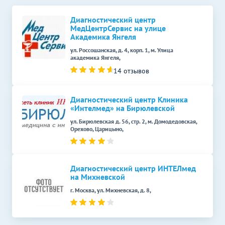
МРТ мягких тканей шеи
6590
р.
-
Диагностический центр
МедЦентрСервис на улице
МРТ мягких тканей
6590
р.
-
Академика Янгеля
ягодичной области
ул. Россошанская, д. 4, корп. 1, м. Улица
академика Янгеля,
МРТ мягких тканей
6590
р.
-
14 отзывов
МРТ головы
Без контраста
С контрастом
МРТ головного мозга и
Диагностический центр Клиника
4990
р.
-
орбит
«Интелмед» на Бирюлевской
ул. Бирюлевская д. 56, стр. 2, м. Домодедовская,
Комплексные услуги МРТ
Без контраста
С контрастом
Орехово, Царицыно,
МРТ головного мозга и
шейного отдела
10890
р.
-
позвоночника
Диагностический центр ИНТЕЛмед
на Михневской
КТ головы
Без контраста
С контрастом
г. Москва, ул. Михневская, д. 8,
КТ глазных орбит
4890
р.
-
КТ пазух носа
4990
р.
-