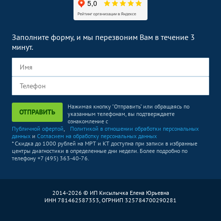
КТ коленного сустава
4290
р.
-
КТ голеностопного сустава
4290
р.
-
Заполните форму, и мы перезвоним Вам в течение 3
минут.
УЗИ суставов
Без контраста
С контрастом
УЗИ плечевого сустава
2890
р.
-
УЗИ локтевого сустава
2890
р.
-
Нажимая кнопку "Отправить" или обращаясь по
УЗИ коленного сустава
2890
р.
-
ОТПРАВИТЬ
указанным телефонам, вы подтверждаете
ознакомление с
УЗИ молочных желез
Без контраста
С контрастом
Публичной офертой
,
Политикой в отношении обработки персональных
данных
и
Согласием на обработку персональных данных
* Скидка до 1000 рублей на МРТ и КТ доступна при записи в избранные
УЗИ молочных желез
3190
р.
-
центры диагностики в определенные дни недели. Более подробно по
телефону +7 (495) 363-40-76.
УЗИ в гастроэнтерологии
Без контраста
С контрастом
УЗИ брюшной полости
4890
р.
-
2014-2026 © ИП Кисылычка Елена Юрьевна
УЗИ печени
ИНН 781462587353, ОГРНИП 325784700290281
3390
р.
-
УЗИ в урологии
Без контраста
С контрастом