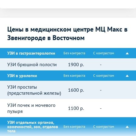
Цены в медицинском центре МЦ Макс в
Звенигороде в Восточном
УЗИ в гастроэнтерологии
Без контраста
С контрастом
УЗИ брюшной полости
1900
р.
-
УЗИ в урологии
Без контраста
С контрастом
УЗИ простаты
1600
р.
-
(предстательной железы)
УЗИ почек и мочевого
1100
р.
-
пузыря
УЗИ отдельных органов,
конечностей, зон, отделов
Без контраста
С контрастом
тела