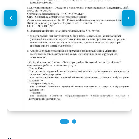
Функциональная
Без контраста
С контрастом
диагностика
Спирометрия
950
р.
-
Электрокардиография
1200
р.
-
(ЭКГ)