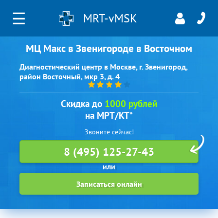
☰
MRT-vMSK
МЦ Макс в Звенигороде в Восточном
Диагностический центр в Москве, г. Звенигород,
район Восточный, мкр 3, д. 4
Скидка до
1000 рублей
на МРТ/КТ*
Звоните сейчас!
8 (495) 125-27-43
Записаться онлайн