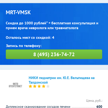
MRT-VMSK
Скидка до 1000 рублей* + бесплатная консультация и
прием врача невролога или травматолога
Осталось мест со скидкой: 4
8 (495) 236-74-72
НИКИ педиатрии им. Ю.Е. Вельтищева на
Талдомской
Цена, руб.:
Дуплексное сканирование сосудов печени
600