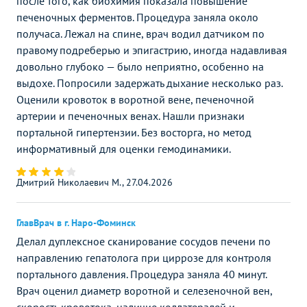
после того, как биохимия показала повышение
печеночных ферментов. Процедура заняла около
получаса. Лежал на спине, врач водил датчиком по
правому подреберью и эпигастрию, иногда надавливая
довольно глубоко — было неприятно, особенно на
выдохе. Попросили задержать дыхание несколько раз.
Оценили кровоток в воротной вене, печеночной
артерии и печеночных венах. Нашли признаки
портальной гипертензии. Без восторга, но метод
информативный для оценки гемодинамики.
Дмитрий Николаевич М., 27.04.2026
ГлавВрач в г. Наро-Фоминск
Делал дуплексное сканирование сосудов печени по
направлению гепатолога при циррозе для контроля
портального давления. Процедура заняла 40 минут.
Врач оценил диаметр воротной и селезеночной вен,
скорость кровотока, наличие коллатералей и