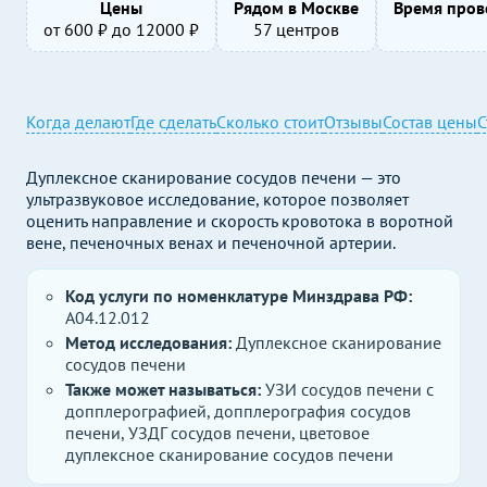
Цены
Рядом в Москве
Время пров
от
600
₽ до
12000
₽
57 центров
Когда делают
Где сделать
Сколько стоит
Отзывы
Состав цены
С
Дуплексное сканирование сосудов печени — это
ультразвуковое исследование, которое позволяет
оценить направление и скорость кровотока в воротной
вене, печеночных венах и печеночной артерии.
Код услуги по номенклатуре Минздрава РФ:
A04.12.012
Метод исследования:
Дуплексное сканирование
сосудов печени
Также может называться:
УЗИ сосудов печени с
допплерографией, допплерография сосудов
печени, УЗДГ сосудов печени, цветовое
дуплексное сканирование сосудов печени