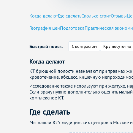
Когда делают
Где сделать
Сколько стоит
Отзывы
Це
География цен
Подготовка
Практическая экономи
Быстрый поиск:
С контрастом
Круглосуточно
Когда делают
КТ брюшной полости назначают при травмах жив
кровотечение, абсцесс, кишечную непроходимос
Исследование также используют при желтухе, на
Если врачу нужно дополнительно оценить малый 
комплексное КТ.
Где сделать
Мы нашли 825 медицинских центров в Москве и 