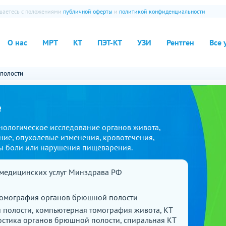
ашаетесь с положениями
публичной оферты
и
политикой конфиденциальности
О нас
МРТ
КТ
ПЭТ-КТ
УЗИ
Рентген
Все 
полости
е
нологическое исследование органов живота,
ние, опухолевые изменения, кровотечения,
ы боли или нарушения пищеварения.
медицинских услуг Минздрава РФ
омография органов брюшной полости
полости, компьютерная томография живота, КТ
остика органов брюшной полости, спиральная КТ