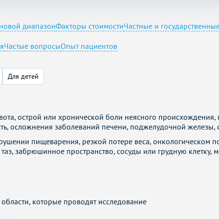
новой диапазон
Факторы стоимости
Частные и государственны
я
Частые вопросы
Опыт пациентов
Для детей
ота, острой или хронической боли неясного происхождения, 
ть, осложнения заболеваний печени, поджелудочной железы, с
рушении пищеварения, резкой потере веса, онкологическом по
таз, забрюшинное пространство, сосуды или грудную клетку, м
области, которые проводят исследование