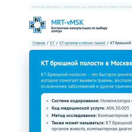
Начиная разговор с оператором, вы принимаете условия и согл
MRT-vMSK
Бесплатная консультация по выбору
центра
Главная
КТ
КТ органов и мягких тканей
КТ брюшной 
КТ брюшной полости в Москв
КТ брюшной полости — это быстрое рентге
которое помогает выявить травмы, воспале
осложнения заболеваний и другие причин
Система кодирования:
Номенклатура 
Код медицинской услуги:
A06.30.005
Метод исследования:
Компьютерная т
Также может называться:
КТ брюшной 
органов живота, компьютерная диагн