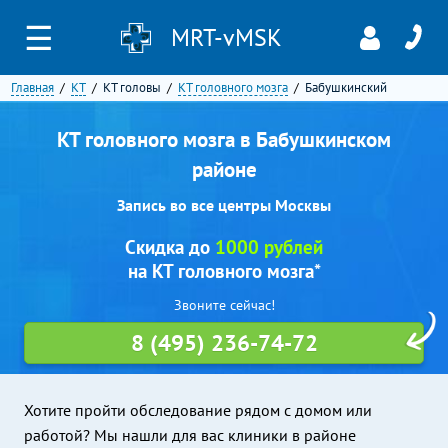
☰
MRT-vMSK
Главная
КТ
КТ головы
КТ головного мозга
Бабушкинский
КТ головного мозга в Бабушкинском
районе
Запись во все центры Москвы
Скидка до
1000 рублей
на КТ головного мозга*
Звоните сейчас!
8 (495) 236-74-72
Хотите пройти обследование рядом с домом или
работой? Мы нашли для вас клиники в районе