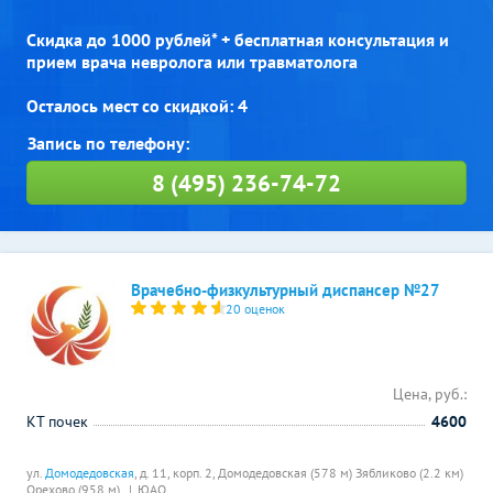
Скидка до 1000 рублей* + бесплатная консультация и
прием врача невролога или травматолога
Осталось мест со скидкой: 4
8 (495) 236-74-72
Врачебно-физкультурный диспансер №27
20 оценок
Цена, руб.:
КТ почек
4600
ул.
Домодедовская
, д. 11, корп. 2,
Домодедовская (578 м)
Зябликово (2.2 км)
Орехово (958 м)
ЮАО