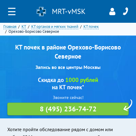
☰
MRT-vMSK
Главная
КТ
КТ органов и мягких тканей
КТ почек
Орехово-Борисово Северное
КТ почек в районе Орехово-Борисово
Северное
Запись во все центры Москвы
Скидка до
1000 рублей
на КТ почек*
Звоните сейчас!
8 (495) 236-74-72
Хотите пройти обследование рядом с домом или