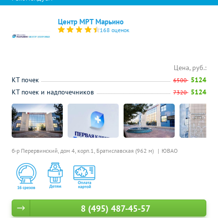
Центр МРТ Марьино
168 оценок
Цена, руб.:
КТ почек
5124
6500
КТ почек и надпочечников
5124
7320
б-р Перервинский, дом 4, корп.1,
Братиславская (962 м)
ЮВАО
8 (495) 487-45-57