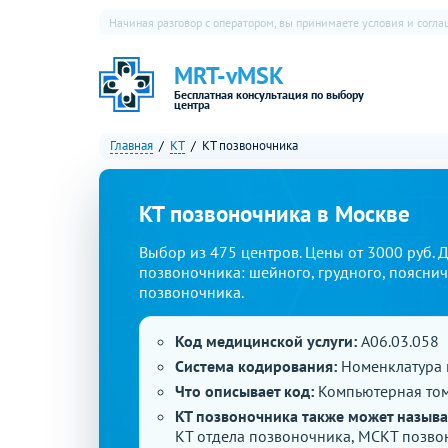
Начиная разговор с оператором, вы принимаете условия и согл
MRT-vMSK
Бесплатная консультация по выбору
центра
Главная
КТ
КТ позвоночника
КТ позвоночника в Москве
Выбор из 475 центров. Цены от 3000 руб. 
позвоночника: шейного, грудного, пояснич
позвоночника.
Код медицинской услуги:
A06.03.058
Система кодирования:
Номенклатура 
Что описывает код:
Компьютерная том
КТ позвоночника также может называ
КТ отдела позвоночника, МСКТ позво