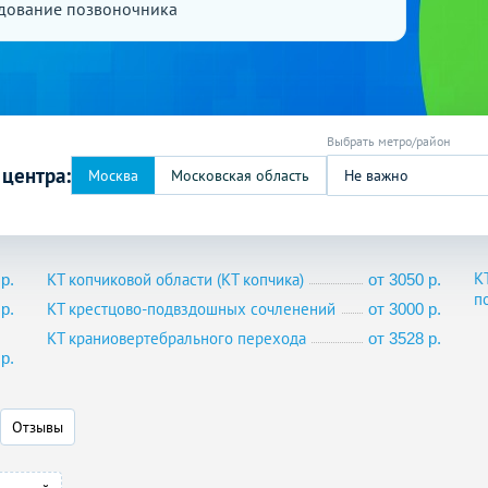
дование позвоночника
 центра:
Не важно
К
КТ копчиковой области (КТ копчика)
р.
от 3050 р.
п
КТ крестцово-подвздошных сочленений
р.
от 3000 р.
КТ краниовертебрального перехода
от 3528 р.
р.
Отзывы