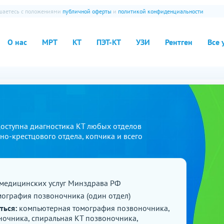
ашаетесь с положениями
публичной оферты
и
политикой конфиденциальности
О нас
МРТ
КТ
ПЭТ-КТ
УЗИ
Рентген
Все 
Доступна диагностика КТ любых отделов
но-крестцового отдела, копчика и всего
медицинских услуг Минздрава РФ
ография позвоночника (один отдел)
ться:
компьютерная томография позвоночника,
ночника, спиральная КТ позвоночника,