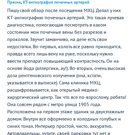
Пресне
,
КТ-ангиография почечных артерий
Пишу свой обзор после посещения МХЦ. Делал у них
КТ-ангиографию почечных артерий. Это такая лучевая
диагностика, помогающая посмотреть в каком
состоянии мои почечные вены без разрезов и
проколов. Звучит заманчиво, на деле есть свои
недостатки. Во-первых, колоть все равно приходится,
правда всего лишь вену на руке, поскольку нужно
ввести препарат повышающий контрастность. Он на
основе йода (аллергики, ау!). Во-вторых, очень высокая
доза рентгеновского излучения (она, кстати,
указывается в выписке). Сама клиника МХЦ,
расшифровывается, как открытый медико-
хирургический центр. Так что все по-взрослому, ребята!
Она совсем рядом с метро улица 1905 года.
Расположена на первом этаже здания за двухэтажным
домом. Внутри все оформлено в холодных голубых и
синих тонах. Интерьер простой, чисто, аккуратно.
Автовладельцы, учтите, своей парковки тут нет и