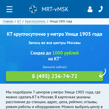
☰
MRT-vMSK
Главная
КТ
Круглосуточно
Улица 1905 года
КТ круглосуточно у метро Улица 1905 года
Запись во все центры Москвы
Скидка до
1000 рублей
на КТ*
Звоните сейчас!
8 (495) 236-74-72
Мы подобрали 7 центров у метро Улица 1905 года, где
можно сделать КТ в Москве. В карточках указаны
расстояние до станции, адрес, цена, рейтинг, отзывы,
режим работы и оборудование. Можно выбрать центр в