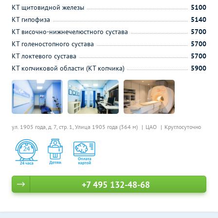
КТ щитовидной железы
5100
КТ гипофиза
5140
КТ височно-нижнечелюстного сустава
5700
КТ голеностопного сустава
5700
КТ локтевого сустава
5700
КТ копчиковой области (КТ копчика)
5900
ул. 1905 года, д. 7, стр. 1,
Улица 1905 года (364 м)
ЦАО
Круглосуточно
+7 495 132-48-68