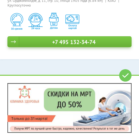
ул. Орджоникидзе, д. 11, стр. 10,
Улица 1905 года (6.84 км)
ЮАО
Круглосуточно
+7 495 132-34-74