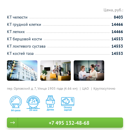
Цена, руб.:
КТ челюсти
8403
КТ грудной клетки
14466
КТ легких
14466
КТ берцовой кости
14553
КТ локтевого сустава
14553
КТ костей таза
14553
пер. Орловский д. 7,
Улица 1905 года (4.66 км)
ЦАО
Круглосуточно
+7 495 132-48-68