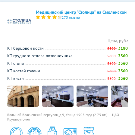
Медицинский центр "Столица" на Смоленской
273 отзыва
Цена, руб.:
КТ берцовой кости
3180
5300
КТ грудного отдела позвоночника
3360
5600
КТ стопы
3360
5600
КТ костей голени
3360
5600
КТ кисти
3360
5600
Большой Власьевский переулок, д.9,
Улица 1905 года (2.75 км)
ЦАО
Круглосуточно