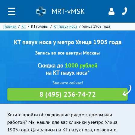
☰
MRT-vMSK
Главная
КТ
КТ головы
КТ пазух носа
Улица 1905 года
КТ пазух носа у метро Улица 1905 года
Запись во все центры Москвы
Скидка до
1000 рублей
на КТ пазух носа*
Звоните сейчас!
8 (495) 236-74-72
Хотите пройти обследование рядом с домом или
работой? Мы нашли для вас клиники у метро Улица
1905 года. Для записи на КТ пазух носа, позвоните