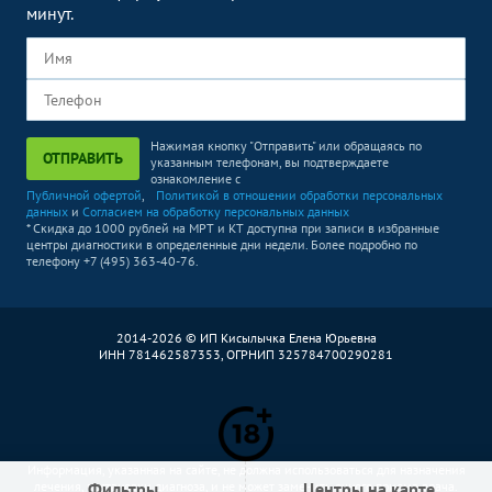
минут.
Нажимая кнопку "Отправить" или обращаясь по
ОТПРАВИТЬ
указанным телефонам, вы подтверждаете
ознакомление с
Публичной офертой
,
Политикой в отношении обработки персональных
данных
и
Согласием на обработку персональных данных
* Скидка до 1000 рублей на МРТ и КТ доступна при записи в избранные
центры диагностики в определенные дни недели. Более подробно по
телефону +7 (495) 363-40-76.
2014-2026 © ИП Кисылычка Елена Юрьевна
ИНН 781462587353, ОГРНИП 325784700290281
Информация, указанная на сайте, не должна использоваться для назначения
лечения, постановки диагноза, и не может заменить очного приема врача.
Фильтры
Центры на карте