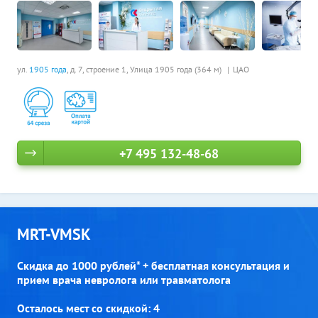
ул.
1905 года
, д. 7, строение 1,
Улица 1905 года (364 м)
ЦАО
+7 495 132-48-68
MRT-VMSK
Скидка до 1000 рублей* + бесплатная консультация и
прием врача невролога или травматолога
Осталось мест со скидкой: 4