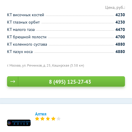
Цена, руб.:
КТ височных костей
4230
КТ глазных орбит
4230
КТ малого таза
4470
КТ брюшной полости
4700
КТ коленного сустава
4880
КТ пазух носа
4880
г. Москва, ул. Речников, д. 25,
Каширская (3.58 км)
8 (495) 125-27-43
Алтея