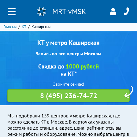
☰
MRT-vMSK
Главная
КТ
Каширская
КТ у метро Каширская
Запись во все центры Москвы
Скидка до
1000 рублей
на КТ*
Звоните сейчас!
8 (495) 236-74-72
Мы подобрали 139 центров у метро Каширская, где
можно сделать КТ в Москве. В карточках указаны
расстояние до станции, адрес, цена, рейтинг, отзывы,
режим работы и оборудование. Можно выбрать центр в