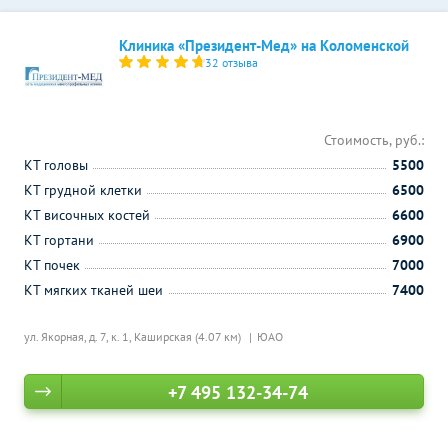
Клиника «Президент-Мед» на Коломенской
32 отзыва
Стоимость, руб.:
КТ головы
5500
КТ грудной клетки
6500
КТ височных костей
6600
КТ гортани
6900
КТ почек
7000
КТ мягких тканей шеи
7400
ул. Якорная, д. 7, к. 1,
Каширская (4.07 км)
ЮАО
+7 495 132-34-74