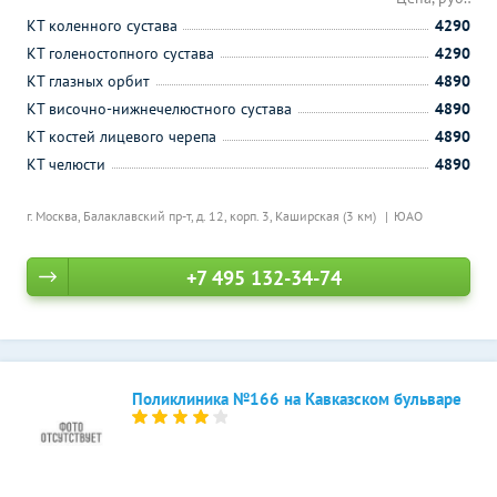
КТ коленного сустава
4290
КТ голеностопного сустава
4290
КТ глазных орбит
4890
КТ височно-нижнечелюстного сустава
4890
КТ костей лицевого черепа
4890
КТ челюсти
4890
г. Москва, Балаклавский пр-т, д. 12, корп. 3,
Каширская (3 км)
ЮАО
+7 495 132-34-74
Поликлиника №166 на Кавказском бульваре