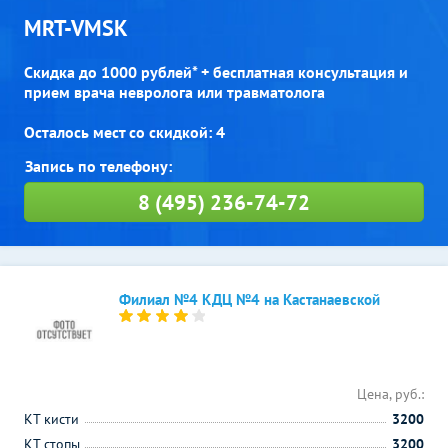
MRT-VMSK
Скидка до 1000 рублей* + бесплатная консультация и
прием врача невролога или травматолога
Осталось мест со скидкой: 4
8 (495) 236-74-72
Филиал №4 КДЦ №4 на Кастанаевской
Цена, руб.:
КТ кисти
3200
КТ стопы
3200