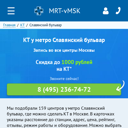
☰
MRT-vMSK
Главная
КТ
Славянский бульвар
КТ у метро Славянский бульвар
Запись во все центры Москвы
Скидка до
1000 рублей
на КТ*
Звоните сейчас!
8 (495) 236-74-72
Мы подобрали 159 центров у метро Славянский
бульвар, где можно сделать КТ в Москве. В карточках
указаны расстояние до станции, адрес, цена, рейтинг,
отзывы, режим работы и оборудование. Можно выбрать