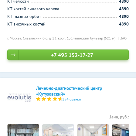
КТ челюсти
4890
КТ костей лицевого черепа
4890
КТ глазных орбит
4890
КТ височных костей
4890
г. Москва, Славянский б-р, д. 13, корп. 1,
Славянский бульвар (621 м)
ЗАО
+7 495 152-17-27
Лечебно-диагностический центр
«Кутузовский»
154 оценки
Цена, руб.: