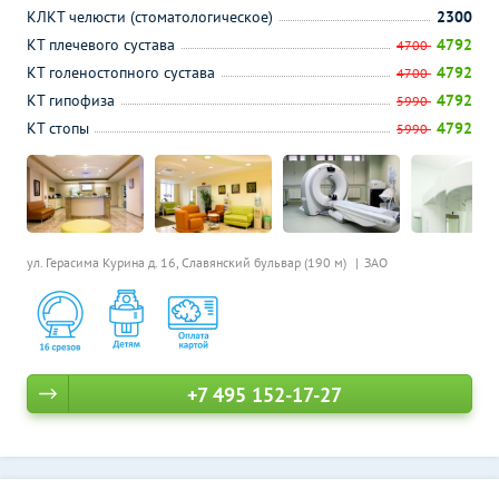
КЛКТ челюсти (стоматологическое)
2300
КТ плечевого сустава
4792
4700
КТ голеностопного сустава
4792
4700
КТ гипофиза
4792
5990
КТ стопы
4792
5990
ул. Герасима Курина д. 16,
Славянский бульвар (190 м)
ЗАО
+7 495 152-17-27