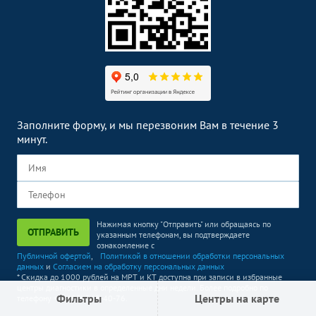
Заполните форму, и мы перезвоним Вам в течение 3
минут.
Нажимая кнопку "Отправить" или обращаясь по
ОТПРАВИТЬ
указанным телефонам, вы подтверждаете
ознакомление с
Публичной офертой
,
Политикой в отношении обработки персональных
данных
и
Согласием на обработку персональных данных
* Скидка до 1000 рублей на МРТ и КТ доступна при записи в избранные
центры диагностики в определенные дни недели. Более подробно по
Фильтры
Центры на карте
телефону +7 (495) 363-40-76.