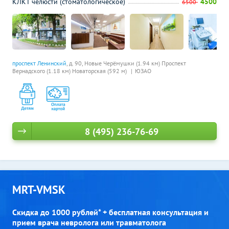
КЛКТ челюсти (стоматологическое)
4500
6500
проспект Ленинский
, д. 90,
Новые Черёмушки (1.94 км)
Проспект
Вернадского (1.18 км)
Новаторская (592 м)
ЮЗАО
8 (495) 236-76-69
MRT-VMSK
Скидка до 1000 рублей* + бесплатная консультация и
прием врача невролога или травматолога