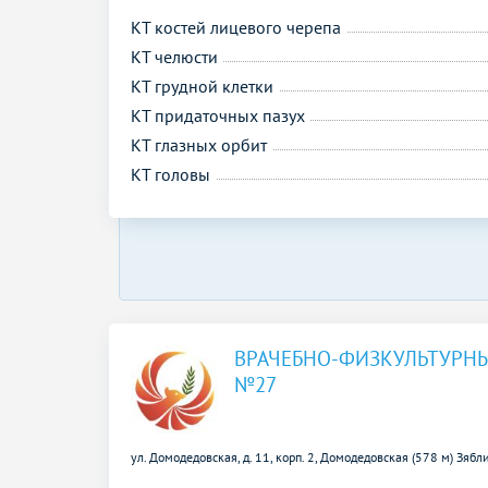
КТ костей лицевого черепа
КТ челюсти
КТ грудной клетки
КТ придаточных пазух
КТ глазных орбит
КТ головы
ВРАЧЕБНО-ФИЗКУЛЬТУРН
№27
ул. Домодедовская, д. 11, корп. 2,
Домодедовская (578 м)
Зябли