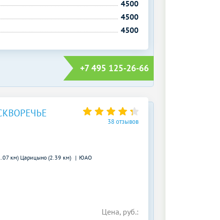
4500
4500
4500
+7 495 125-26-66
СКВОРЕЧЬЕ
38 отзывов
1.07 км)
Царицыно (2.39 км)
ЮАО
Цена, руб.: