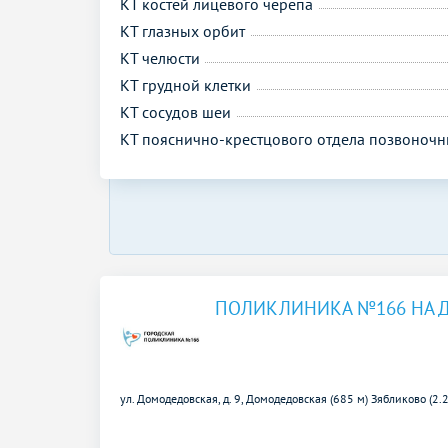
КТ костей лицевого черепа
КТ глазных орбит
КТ челюсти
КТ грудной клетки
КТ сосудов шеи
КТ пояснично-крестцового отдела позвоночн
ПОЛИКЛИНИКА №166 НА
ул. Домодедовская, д. 9,
Домодедовская (685 м)
Зябликово (2.