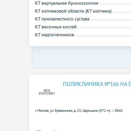
КТ виртуальная бронхоскопия
КТ копчиковой области (КТ копчика)
КТ лучезапястного сустава
КТ височных костей
КТ надпочечников
ПОЛИКЛИНИКА №166 НА 
г. Москва, ул. Ереванская, д. 23,
Царицыно (972 м)
ЮАО