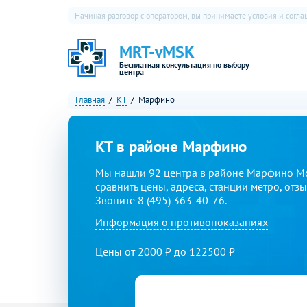
Начиная разговор с оператором, вы принимаете условия и согл
MRT-vMSK
Бесплатная консультация по выбору
центра
Главная
КТ
Марфино
КТ в районе Марфино
Мы нашли 92 центра в районе Марфино Мо
сравнить цены, адреса, станции метро, отз
Звоните 8 (495) 363-40-76.
Информация о противопоказаниях
Цены от 2000 ₽ до 122500 ₽