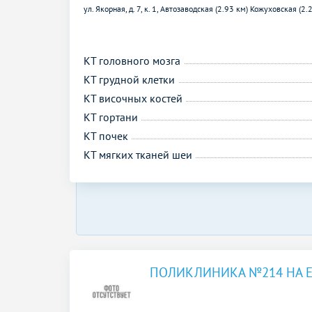
ул. Якорная, д. 7, к. 1,
Автозаводская (2.93 км)
Кожуховская (2.
КТ головного мозга
КТ грудной клетки
КТ височных костей
КТ гортани
КТ почек
КТ мягких тканей шеи
ПОЛИКЛИНИКА №214 НА 