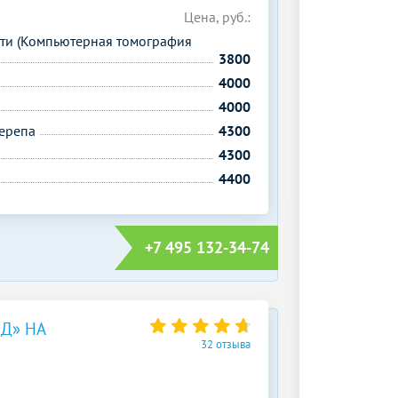
Цена, руб.:
ти (Компьютерная томография
3800
4000
4000
ерепа
4300
4300
4400
+7 495 132-34-74
Д» НА
32 отзыва