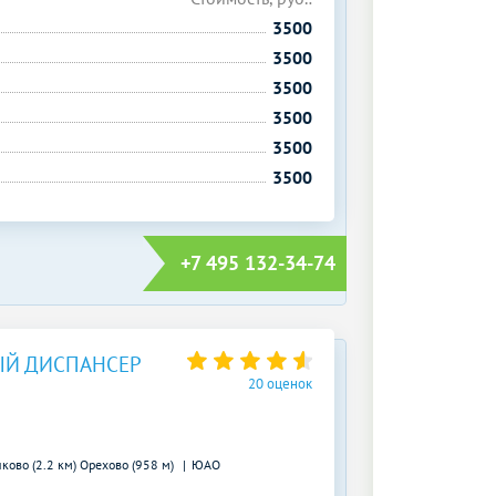
3500
3500
3500
3500
3500
3500
+7 495 132-34-74
ЫЙ ДИСПАНСЕР
20 оценок
ково (2.2 км)
Орехово (958 м)
ЮАО