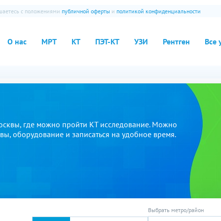
ашаетесь с положениями
публичной оферты
и
политикой конфиденциальности
О нас
МРТ
КТ
ПЭТ-КТ
УЗИ
Рентген
Все 
сквы, где можно пройти КТ исследование. Можно
ывы, оборудование и записаться на удобное время.