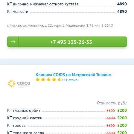
КТ височно-нижнечелюстного сустава
4890
КТ челюсти
4890
г. Москва, ул. Малыгина, д. 22, корп. 1,
Медведково (1.76 км)
СВАО
+7 495 135-26-35
Клиника СОЮЗ на Матросской Тишине
271 отзыв
Стоимость, руб.:
КТ глазных орбит
5200
6600
КТ грудной клетки
5200
6600
КТ головы
5200
6600
КТ турецкого седла
5200
6600