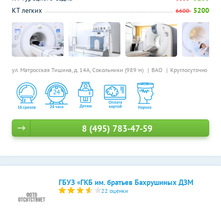
КТ легких
5200
6600
ул. Матросская Тишина, д. 14А,
Сокольники (989 м)
ВАО
Круглосуточно
8 (495) 783-47-59
ГБУЗ «ГКБ им. братьев Бахрушиных ДЗМ
22 оценки