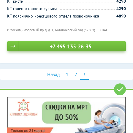
КТ кисти
4290
КТ голеностопного сустава
4290
КТ пояснично-крестцового отдела позвоночника
4890
г. Москва, Лазоревый пр-д, д. 1,
Ботанический сад (378 м)
СВАО
+7 495 135-26-35
Назад
1
2
3