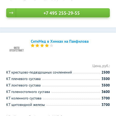
+7 495 255-29-55
СитиМед в Химках на Панфилова
Цена, руб.:
КТ крестцово-подвздошных сочленений
2500
КТ плечевого сустава
3500
КТ локтевого сустава
3500
КТ голеностопного сустава
3600
КТ коленного сустава
3700
КТ щитовидной железы
3700