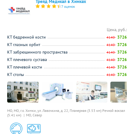
Трейд Медикал в Химках
7 оценок
Цена, руб.:
КТ бедренной кости
3726
4140
КТ глазных орбит
3726
4140
КТ забрюшинного пространства
3726
4140
КТ плечевого сустава
3726
4140
КТ плечевой кости
3726
4140
КТ стопы
3726
4140
МО, МО, г.о. Химки, ул. Лавочкина, д. 22,
Планерная (3.53 км)
Речной вокзал
(5.41 км)
МО, Север