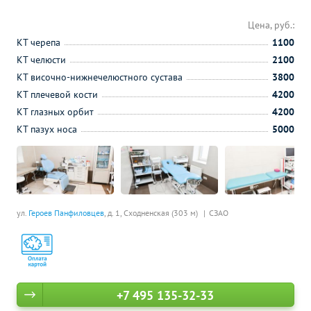
Цена, руб.:
КТ черепа
1100
КТ челюсти
2100
КТ височно-нижнечелюстного сустава
3800
КТ плечевой кости
4200
КТ глазных орбит
4200
КТ пазух носа
5000
ул.
Героев Панфиловцев
, д. 1,
Сходненская (303 м)
СЗАО
+7 495 135-32-33