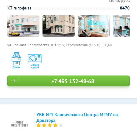
Цена, руб.:
КТ гипофиза
8470
ул. Большая Серпуховская, д. 16/15,
Серпуховская (115 м)
ЦАО
+7 495 132-48-68
УКБ №4 Клинического Центра МГМУ на
Доватора