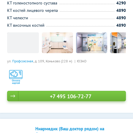
КТ голеностопного сустава
4290
КТ костей лицевого черепа
4890
КТ челюсти
4890
КТ височных костей
4890
ул.
Профсоюзная
, д. 109,
Коньково (228 м)
ЮЗАО
+7 495 106-72-77
Ниармедик (Ваш доктор рядом) на